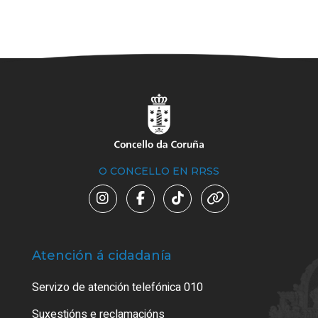
O CONCELLO EN RRSS
Atención á cidadanía
Trá
Servizo de atención telefónica 010
Empa
certi
Suxestións e reclamacións