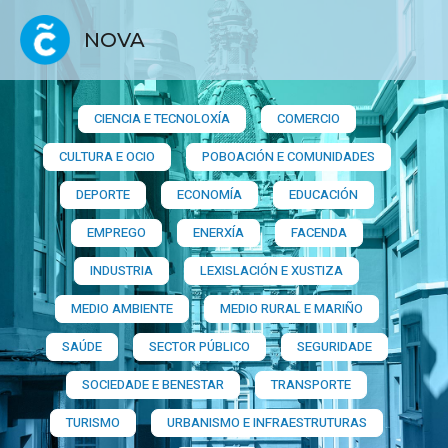
NOVA
CIENCIA E TECNOLOXÍA
COMERCIO
CULTURA E OCIO
POBOACIÓN E COMUNIDADES
DEPORTE
ECONOMÍA
EDUCACIÓN
EMPREGO
ENERXÍA
FACENDA
INDUSTRIA
LEXISLACIÓN E XUSTIZA
MEDIO AMBIENTE
MEDIO RURAL E MARIÑO
SAÚDE
SECTOR PÚBLICO
SEGURIDADE
SOCIEDADE E BENESTAR
TRANSPORTE
TURISMO
URBANISMO E INFRAESTRUTURAS