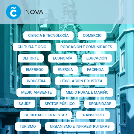
NOVA
CIENCIA E TECNOLOXÍA
COMERCIO
CULTURA E OCIO
POBOACIÓN E COMUNIDADES
DEPORTE
ECONOMÍA
EDUCACIÓN
EMPREGO
ENERXÍA
FACENDA
INDUSTRIA
LEXISLACIÓN E XUSTIZA
MEDIO AMBIENTE
MEDIO RURAL E MARIÑO
SAÚDE
SECTOR PÚBLICO
SEGURIDADE
SOCIEDADE E BENESTAR
TRANSPORTE
TURISMO
URBANISMO E INFRAESTRUTURAS