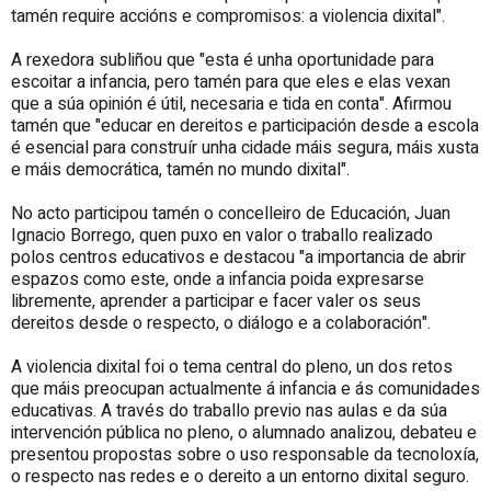
tamén require accións e compromisos: a violencia dixital".
A rexedora subliñou que "esta é unha oportunidade para
escoitar a infancia, pero tamén para que eles e elas vexan
que a súa opinión é útil, necesaria e tida en conta". Afirmou
tamén que "educar en dereitos e participación desde a escola
é esencial para construír unha cidade máis segura, máis xusta
e máis democrática, tamén no mundo dixital".
No acto participou tamén o concelleiro de Educación, Juan
Ignacio Borrego, quen puxo en valor o traballo realizado
polos centros educativos e destacou "a importancia de abrir
espazos como este, onde a infancia poida expresarse
libremente, aprender a participar e facer valer os seus
dereitos desde o respecto, o diálogo e a colaboración".
A violencia dixital foi o tema central do pleno, un dos retos
que máis preocupan actualmente á infancia e ás comunidades
educativas. A través do traballo previo nas aulas e da súa
intervención pública no pleno, o alumnado analizou, debateu e
presentou propostas sobre o uso responsable da tecnoloxía,
o respecto nas redes e o dereito a un entorno dixital seguro.