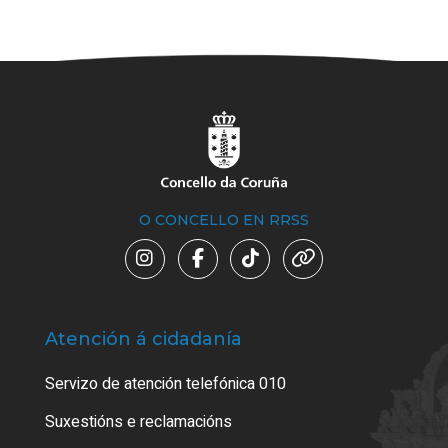
O CONCELLO EN RRSS
Atención á cidadanía
Trá
Servizo de atención telefónica 010
Empa
certi
Suxestións e reclamacións