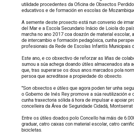
utilidade procedentes da Oficina de Obxectos Perdido
educativos e de formación en escolas de Mozambiqu
A semente deste proxecto está nun convenio de irman
del Mar e a Escola Secundario Inácio de Loiola do paí
marcha no ano 2017 coa doazón de material escolar, ab
de intercambio e formación pedagóxica, cunha perspec
profesionais da Rede de Escolas Infantís Municipais d
Este ano, e co obxectivo de reforzar as liñas de cola
sumou a súa achega doando útiles almacenados ata ag
que, tras superarse os dous anos marcados pola norma
persoa que acreditase a propiedade do obxecto.
"Son obxectos e útiles que agora poden ter unha segu
o Goberno de Inés Rey promove a súa reutilización e 
cunha traxectoria sólida á hora de impulsar e apoiar p
concelleira da Área de Seguridade Cidadá, Montserrat
Entre os útiles doados polo Concello hai máis de 6.0
graduar, catro caixas con material escolar, catro carr
bicicletas.