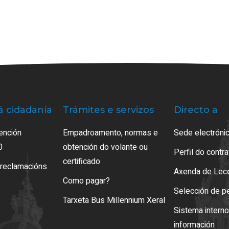
á cidadanía
Trámites e servizos
Directo a
ención
Empadroamento, normas e
Sede electrónic
0
obtención do volante ou
Perfil do contr
certificado
 reclamacións
Axenda de Lec
Como pagar?
Selección de p
Tarxeta Bus Millennium Xeral
Sistema intern
información