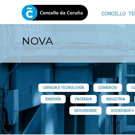
CONCELLO
TE
NOVA
CIENCIA E TECNOLOXÍA
COMERCIO
C
ENERXÍA
FACENDA
INDUSTRIA
SEGURIDADE
SOCIEDADE E