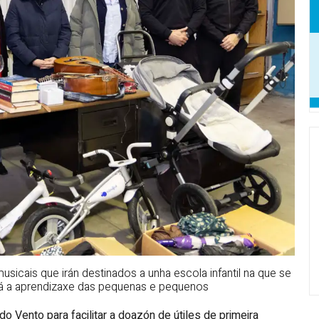
icais que irán destinados a unha escola infantil na que se
rá a aprendizaxe das pequenas e pequenos
o Vento para facilitar a doazón de útiles de primeira