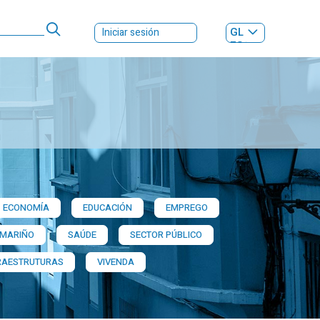
GL
Iniciar sesión
ES
|
ECONOMÍA
EDUCACIÓN
EMPREGO
 MARIÑO
SAÚDE
SECTOR PÚBLICO
RAESTRUTURAS
VIVENDA