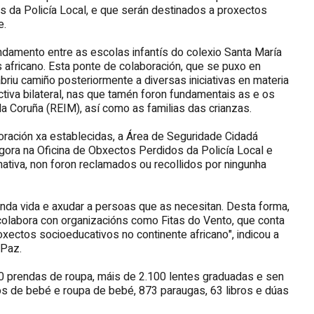
s da Policía Local, e que serán destinados a proxectos
e.
damento entre as escolas infantís do colexio Santa María
s africano. Esta ponte de colaboración, que se puxo en
riu camiño posteriormente a diversas iniciativas en materia
tiva bilateral, nas que tamén foron fundamentais as e os
a Coruña (REIM), así como as familias das crianzas.
boración xa establecidas, a Área de Seguridade Cidadá
ora na Oficina de Obxectos Perdidos da Policía Local e
tiva, non foron reclamados ou recollidos por ningunha
nda vida e axudar a persoas que as necesitan. Desta forma,
colabora con organizacións como Fitas do Vento, que conta
roxectos socioeducativos no continente africano", indicou a
 Paz.
00 prendas de roupa, máis de 2.100 lentes graduadas e sen
iños de bebé e roupa de bebé, 873 paraugas, 63 libros e dúas