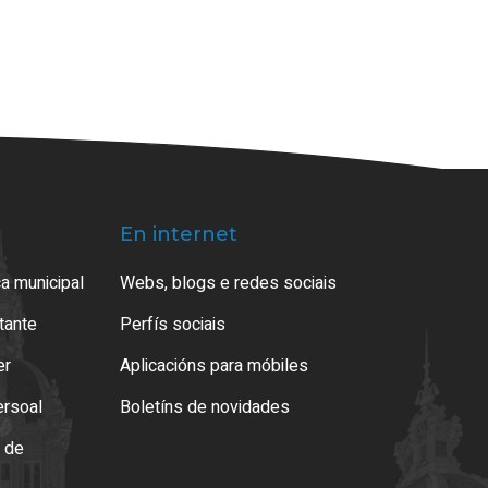
En internet
a municipal
Webs, blogs e redes sociais
atante
Perfís sociais
er
Aplicacións para móbiles
ersoal
Boletíns de novidades
o de