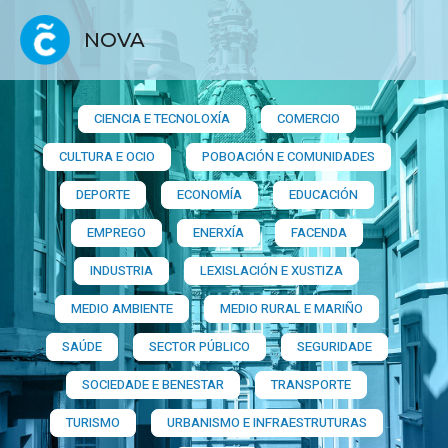
NOVA
CIENCIA E TECNOLOXÍA
COMERCIO
CULTURA E OCIO
POBOACIÓN E COMUNIDADES
DEPORTE
ECONOMÍA
EDUCACIÓN
EMPREGO
ENERXÍA
FACENDA
INDUSTRIA
LEXISLACIÓN E XUSTIZA
MEDIO AMBIENTE
MEDIO RURAL E MARIÑO
SAÚDE
SECTOR PÚBLICO
SEGURIDADE
SOCIEDADE E BENESTAR
TRANSPORTE
TURISMO
URBANISMO E INFRAESTRUTURAS