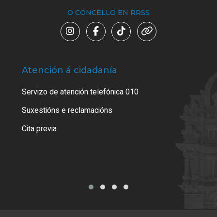
O CONCELLO EN RRSS
Atención á cidadanía
Trá
Servizo de atención telefónica 010
Empa
certi
Suxestións e reclamacións
Como
Cita previa
Tarx