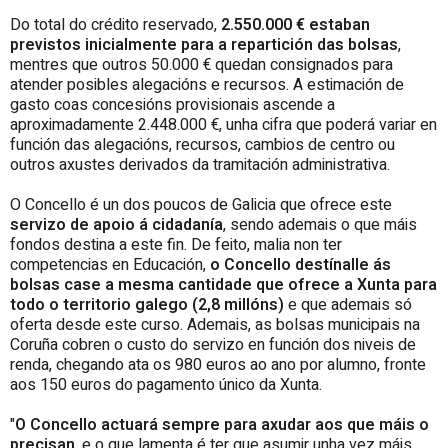
Do total do crédito reservado,
2.550.000 € estaban
previstos inicialmente para a repartición das bolsas
,
mentres que outros 50.000 € quedan consignados para
atender posibles alegacións e recursos. A estimación de
gasto coas concesións provisionais ascende a
aproximadamente 2.448.000 €, unha cifra que poderá variar en
función das alegacións, recursos, cambios de centro ou
outros axustes derivados da tramitación administrativa.
O Concello é un dos poucos de Galicia que ofrece este
servizo de apoio á cidadanía
, sendo ademais o que máis
fondos destina a este fin. De feito, malia non ter
competencias en Educación,
o Concello destínalle ás
bolsas case a mesma cantidade que ofrece a Xunta para
todo o territorio galego (2,8 millóns)
e que ademais só
oferta desde este curso. Ademais, as bolsas municipais na
Coruña cobren o custo do servizo en función dos niveis de
renda, chegando ata os 980 euros ao ano por alumno, fronte
aos 150 euros do pagamento único da Xunta.
"
O Concello actuará sempre para axudar aos que máis o
precisan
, e o que lamenta é ter que asumir unha vez máis