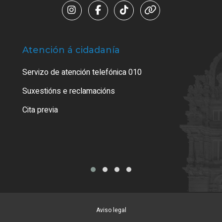
Atención á cidadanía
Trá
Servizo de atención telefónica 010
Empa
certi
Suxestións e reclamacións
Como
Cita previa
Tarx
Aviso legal