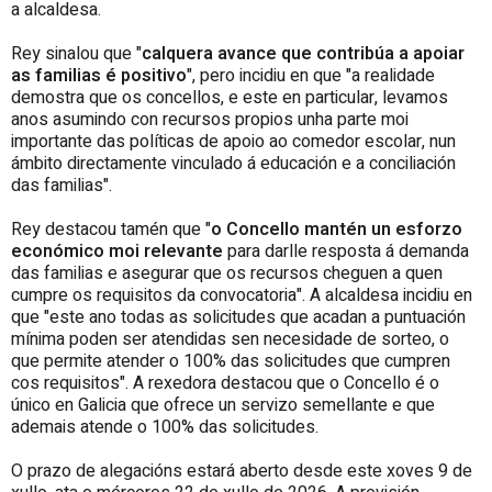
a alcaldesa.
Rey sinalou que "
calquera avance que contribúa a apoiar
as familias é positivo
", pero incidiu en que "a realidade
demostra que os concellos, e este en particular, levamos
anos asumindo con recursos propios unha parte moi
importante das políticas de apoio ao comedor escolar, nun
ámbito directamente vinculado á educación e a conciliación
das familias".
Rey destacou tamén que "
o Concello mantén un esforzo
económico moi relevante
para darlle resposta á demanda
das familias e asegurar que os recursos cheguen a quen
cumpre os requisitos da convocatoria". A alcaldesa incidiu en
que "este ano todas as solicitudes que acadan a puntuación
mínima poden ser atendidas sen necesidade de sorteo, o
que permite atender o 100% das solicitudes que cumpren
cos requisitos". A rexedora destacou que o Concello é o
único en Galicia que ofrece un servizo semellante e que
ademais atende o 100% das solicitudes.
O prazo de alegacións estará aberto desde este xoves 9 de