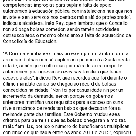
competencias impropias para suplir a falta de apoio
autonómico á educación pública, con instalacións nas que non
inviste e sen servizos nos centros máis alá do profesorado",
indicou a alcaldesa, Inés Rey, quen lembrou que o Concello
non só paga bolsas comedor, senón tamén actividades
extraescolares e mesmo obras ante a falta de actuacións da
Consellería de Educación.
"
A Coruña é unha vez máis un exemplo no ámbito social
,
as nosas bolsas non só suplen as que non dá a Xunta nesta
cidade, senón que multiplican por máis de seis o importe
autonómico que ingresan as escasas familias que teñen
acceso a elas", indicou Rey, que recordou que foi durante o
último mandato cando se chegou ao récord de bolsas
concedidas na cidade: "Non foi por casualidade nin por un
incremento da demanda, senón porque os gobernos
anteriores mantiñan uns requisitos para a concesión cuns
niveis máximos de renda tan baixos que deixaban fóra a
meirande parte das familias. Este Goberno mudou eses
criterios para
permitir que as bolsas chegaran a moitas
máis familias
, por iso o número de beneficiarios multiplican
con cinco os que había entre os anos 2011 e 2015", explicou