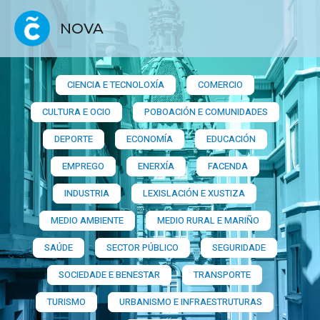
NOVA
CIENCIA E TECNOLOXÍA
COMERCIO
CULTURA E OCIO
POBOACIÓN E COMUNIDADES
DEPORTE
ECONOMÍA
EDUCACIÓN
EMPREGO
ENERXÍA
FACENDA
INDUSTRIA
LEXISLACIÓN E XUSTIZA
MEDIO AMBIENTE
MEDIO RURAL E MARIÑO
SAÚDE
SECTOR PÚBLICO
SEGURIDADE
SOCIEDADE E BENESTAR
TRANSPORTE
TURISMO
URBANISMO E INFRAESTRUTURAS