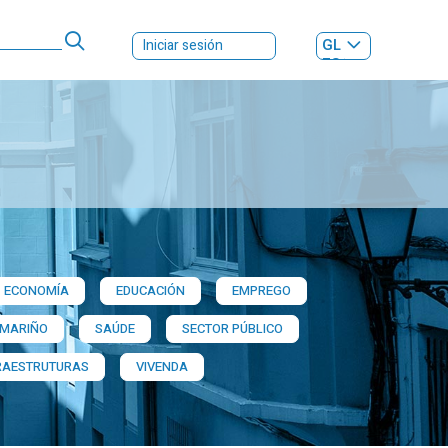
GL
Iniciar sesión
ES
|
ECONOMÍA
EDUCACIÓN
EMPREGO
 MARIÑO
SAÚDE
SECTOR PÚBLICO
RAESTRUTURAS
VIVENDA