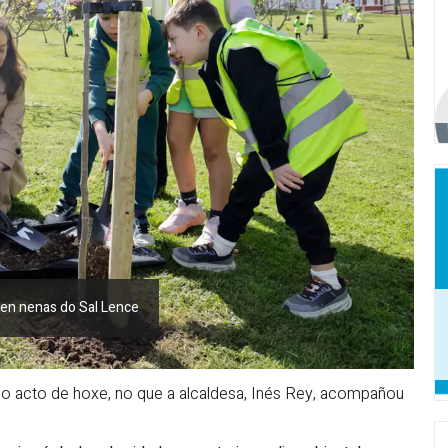
s en nenas do Sal Lence
no acto de hoxe, no que a alcaldesa, Inés Rey, acompañou