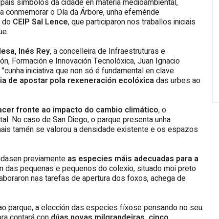
cipais símbolos da cidade en materia medioambiental,
ra conmemorar o Día da Árbore, unha efeméride
s do
CEIP Sal Lence
, que participaron nos traballos iniciais
ue.
desa, Inés Rey
, a concelleira de Infraestruturas e
ón, Formación e Innovación Tecnolóxica, Juan Ignacio
"cunha iniciativa que non só é fundamental en clave
ia de apostar pola rexeneración ecolóxica
das urbes ao
acer fronte ao impacto do cambio climático
, o
tal. No caso de San Diego, o parque presenta unha
 mais tamén se valorou a densidade existente e os espazos
tudasen previamente
as especies máis adecuadas para a
an das pequenas e pequenos do colexio, situado moi preto
aboraron nas tarefas de apertura dos foxos, achega de
 ao parque, a elección das especies fíxose pensando no seu
ora contará con
dúas novas milgrandeiras, cinco