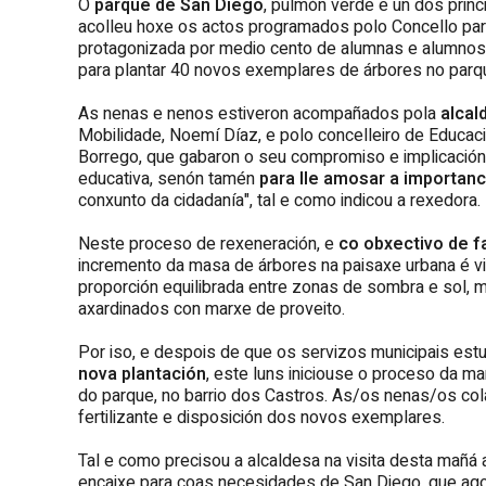
O
parque de San Diego
, pulmón verde e un dos prin
acolleu hoxe os actos programados polo Concello pa
protagonizada por medio cento de alumnas e alumno
para plantar 40 novos exemplares de árbores no parq
As nenas e nenos estiveron acompañados pola
alcal
Mobilidade, Noemí Díaz, e polo concelleiro de Educaci
Borrego, que gabaron o seu compromiso e implicación 
educativa, senón tamén
para lle amosar a importanc
conxunto da cidadanía", tal e como indicou a rexedora.
Neste proceso de rexeneración, e
co obxectivo de f
incremento da masa de árbores na paisaxe urbana é vi
proporción equilibrada entre zonas de sombra e sol,
axardinados con marxe de proveito.
Por iso, e despois de que os servizos municipais es
nova plantación
, este luns iniciouse o proceso da m
do parque, no barrio dos Castros. As/os nenas/os col
fertilizante e disposición dos novos exemplares.
Tal e como precisou a alcaldesa na visita desta mañá
encaixe para coas necesidades de San Diego, que ag