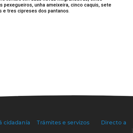
s pexegueiros, unha ameixeira, cinco caquis, sete
ias e tres cipreses dos pantanos
.
á cidadanía
Trámites e servizos
Directo a