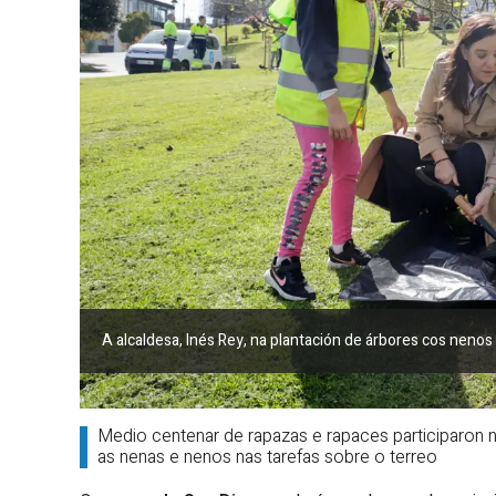
A alcaldesa, Inés Rey, na plantación de árbores cos neno
Medio centenar de rapazas e rapaces participaron 
as nenas e nenos nas tarefas sobre o terreo