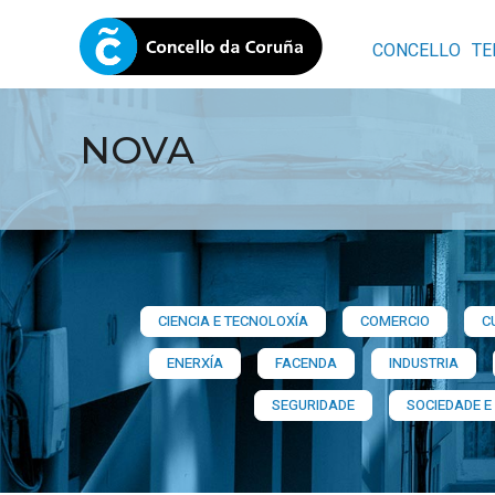
CONCELLO
TE
NOVA
CIENCIA E TECNOLOXÍA
COMERCIO
C
ENERXÍA
FACENDA
INDUSTRIA
SEGURIDADE
SOCIEDADE E