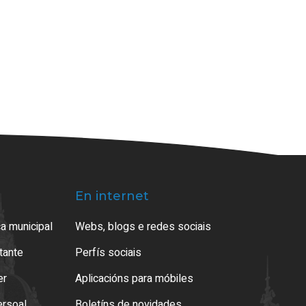
En internet
a municipal
Webs, blogs e redes sociais
atante
Perfís sociais
er
Aplicacións para móbiles
ersoal
Boletíns de novidades