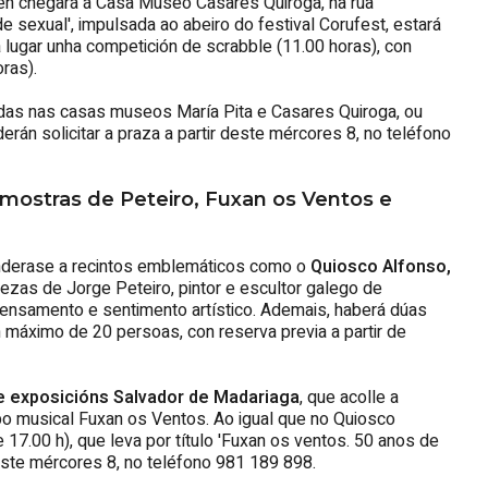
én chegará á Casa Museo Casares Quiroga, na rúa
ade sexual', impulsada ao abeiro do festival Corufest, estará
á lugar unha competición de scrabble (11.00 horas), con
oras).
zadas nas casas museos María Pita e Casares Quiroga, ou
án solicitar a praza a partir deste mércores 8, no teléfono
mostras de Peteiro, Fuxan os Ventos e
nderase a recintos emblemáticos como o
Quiosco Alfonso,
pezas de Jorge Peteiro, pintor e escultor galego de
pensamento e sentimento artístico. Ademais, haberá dúas
n máximo de 20 persoas, con reserva previa a partir de
de exposicións Salvador de Madariaga
, que acolle a
po musical Fuxan os Ventos. Ao igual que no Quiosco
 17.00 h), que leva por título 'Fuxan os ventos. 50 anos de
 deste mércores 8, no teléfono 981 189 898.