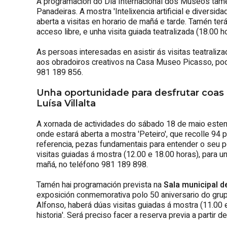
A programación do Día Internacional dos Museos tam
Panadeiras. A mostra 'Intelixencia artificial e diversid
aberta a visitas en horario de mañá e tarde. Tamén ter
acceso libre, e unha visita guiada teatralizada (18.00 h
As persoas interesadas en asistir ás visitas teatrali
aos obradoiros creativos na Casa Museo Picasso, poder
981 189 856.
Unha oportunidade para desfrutar coas 
Luísa Villalta
A xornada de actividades do sábado 18 de maio este
onde estará aberta a mostra 'Peteiro', que recolle 94 
referencia, pezas fundamentais para entender o seu 
visitas guiadas á mostra (12.00 e 18.00 horas), para u
mañá, no teléfono 981 189 898.
Tamén hai programación prevista na
Sala municipal 
exposición conmemorativa polo 50 aniversario do gru
Alfonso, haberá dúas visitas guiadas á mostra (11.00 e
historia'. Será preciso facer a reserva previa a partir