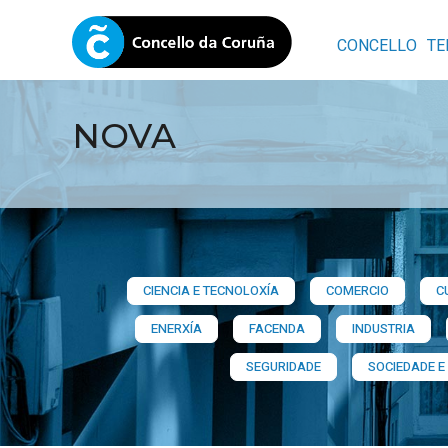
CONCELLO
TE
NOVA
CIENCIA E TECNOLOXÍA
COMERCIO
C
ENERXÍA
FACENDA
INDUSTRIA
SEGURIDADE
SOCIEDADE E