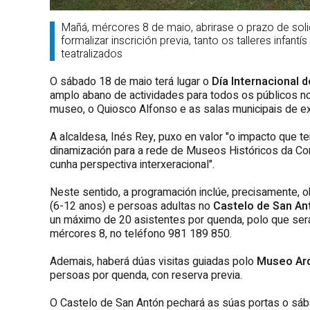
Mañá, mércores 8 de maio, abrirase o prazo de soli
formalizar inscrición previa, tanto os talleres infa
teatralizados
O sábado 18 de maio terá lugar o
Día Internacional
amplo abano de actividades para todos os públicos n
museo, o Quiosco Alfonso e as salas municipais de e
A alcaldesa, Inés Rey, puxo en valor "o impacto que te
dinamización para a rede de Museos Históricos da Cor
cunha perspectiva interxeracional".
Neste sentido, a programación inclúe, precisamente, 
(6-12 anos) e persoas adultas no
Castelo de San An
un máximo de 20 asistentes por quenda, polo que será p
mércores 8, no teléfono 981 189 850.
Ademais, haberá dúas visitas guiadas polo
Museo Ar
persoas por quenda, con reserva previa.
O Castelo de San Antón pechará as súas portas o sáb