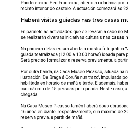
Pandereteiras Sen Fronteiras, aberto á cidadanía por
recinto interior do castelo. A actuación comezará ás 2
Haberá visitas guiadas nas tres casas m
En paralelo ás actividades que se levarán a cabo no
se realizarán diversas iniciativas culturais nas
casas m
Na primeira delas estará aberta a mostra fotográfica '
guiada teatralizada (12.00 a 13.00 horas) ideada para
Será preciso formalizar a reserva previamente, a parti
Por outra banda, na Casa Museo Picasso, situada na r
ilustración 'De Braga á Coruña nun trazo', impulsada p
habilitada en horario de mañá e tarde. E ademais, haber
cun máximo de 15 persoas por quenda. Neste caso, a a
chegada.
Na Casa Museo Picasso tamén haberá dous obradoiros 
16 anos en diante, respectivamente, cun máximo de 20
reserva previa, a partir de mañá.