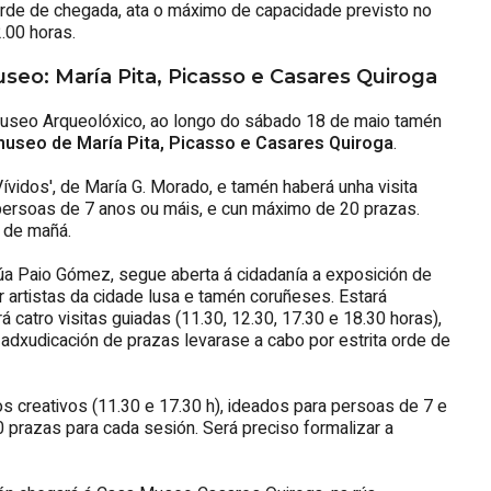
 orde de chegada, ata o máximo de capacidade previsto no
2.00 horas.
useo: María Pita, Picasso e Casares Quiroga
 Museo Arqueolóxico, ao longo do sábado 18 de maio tamén
useo de María Pita, Picasso e Casares Quiroga
.
Vívidos', de María G. Morado, e tamén haberá unha visita
 persoas de 7 anos ou máis, e cun máximo de 20 prazas.
r de mañá.
úa Paio Gómez, segue aberta á cidadanía a exposición de
or artistas da cidade lusa e tamén coruñeses. Estará
á catro visitas guiadas (11.30, 12.30, 17.30 e 18.30 horas),
dxudicación de prazas levarase a cabo por estrita orde de
creativos (11.30 e 17.30 h), ideados para persoas de 7 e
 prazas para cada sesión. Será preciso formalizar a