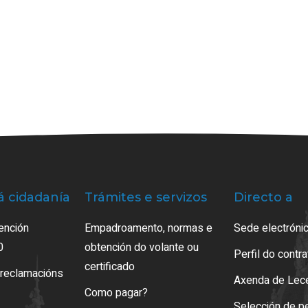
á cidadanía
Trámites e servizos
Directo a
ención
Empadroamento, normas e
Sede electrónic
0
obtención do volante ou
Perfil do contr
certificado
 reclamacións
Axenda de Lec
Como pagar?
Selección de p