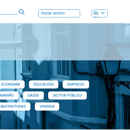
GL
Iniciar sesión
ES
|
ECONOMÍA
EDUCACIÓN
EMPREGO
 MARIÑO
SAÚDE
SECTOR PÚBLICO
RAESTRUTURAS
VIVENDA