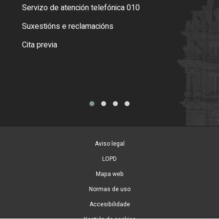
Servizo de atención telefónica 010
Empa
certi
Suxestións e reclamacións
Como
Cita previa
Tarx
Aviso legal
LOPD
Mapa web
Normas de uso
Accesibilidade