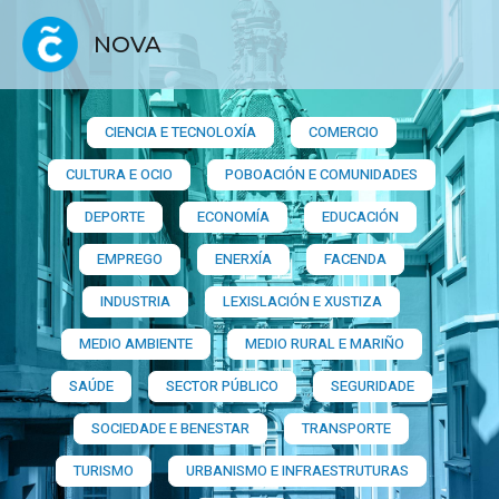
NOVA
CIENCIA E TECNOLOXÍA
COMERCIO
CULTURA E OCIO
POBOACIÓN E COMUNIDADES
DEPORTE
ECONOMÍA
EDUCACIÓN
EMPREGO
ENERXÍA
FACENDA
INDUSTRIA
LEXISLACIÓN E XUSTIZA
MEDIO AMBIENTE
MEDIO RURAL E MARIÑO
SAÚDE
SECTOR PÚBLICO
SEGURIDADE
SOCIEDADE E BENESTAR
TRANSPORTE
TURISMO
URBANISMO E INFRAESTRUTURAS