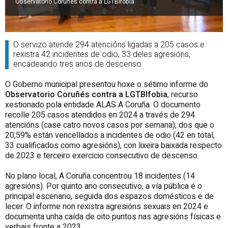
Observatorio Coruñés contra a LGTBIfobia
O servizo atende 294 atencións ligadas a 205 casos e
rexistra 42 incidentes de odio, 33 deles agresións,
encadeando tres anos de descenso
O Goberno municipal presentou hoxe o sétimo informe do
Observatorio Coruñés contra a LGTBIfobia
, recurso
xestionado pola entidade ALAS A Coruña. O documento
recolle 205 casos atendidos en 2024 a través de 294
atencións (case catro novos casos por semana), dos que o
20,59% están vencellados a incidentes de odio (42 en total,
33 cualificados como agresións), con lixeira baixada respecto
de 2023 e terceiro exercicio consecutivo de descenso.
No plano local, A Coruña concentrou 18 incidentes (14
agresións). Por quinto ano consecutivo, a vía pública é o
principal escenario, seguida dos espazos domésticos e de
lecer. O informe non rexistra agresións sexuais en 2024 e
documenta unha caída de oito puntos nas agresións físicas e
verbais fronte a 2023.