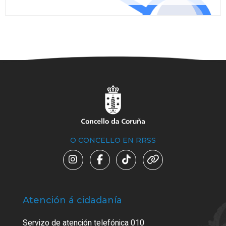
O CONCELLO EN RRSS
Atención á cidadanía
Trá
Servizo de atención telefónica 010
Empa