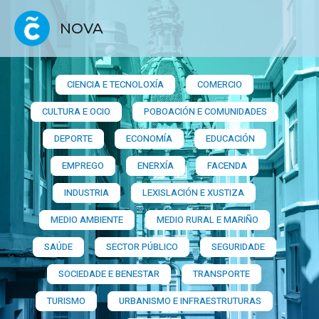
NOVA
CIENCIA E TECNOLOXÍA
COMERCIO
CULTURA E OCIO
POBOACIÓN E COMUNIDADES
DEPORTE
ECONOMÍA
EDUCACIÓN
EMPREGO
ENERXÍA
FACENDA
INDUSTRIA
LEXISLACIÓN E XUSTIZA
MEDIO AMBIENTE
MEDIO RURAL E MARIÑO
SAÚDE
SECTOR PÚBLICO
SEGURIDADE
SOCIEDADE E BENESTAR
TRANSPORTE
TURISMO
URBANISMO E INFRAESTRUTURAS