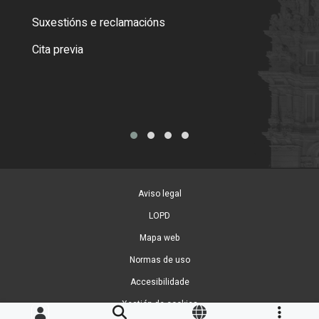
certi
Suxestións e reclamacións
Como
Cita previa
Tarx
Aviso legal
LOPD
Mapa web
Normas de uso
Accesibilidade
Xestión de cookies