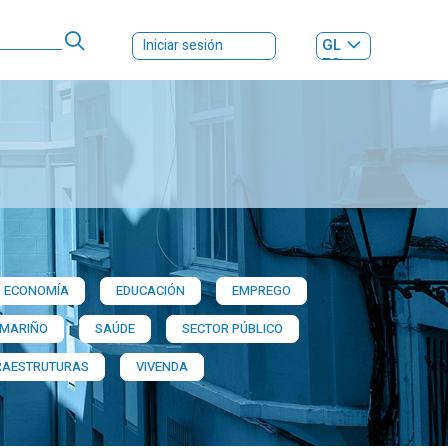
GL
Iniciar sesión
ES
|
ECONOMÍA
EDUCACIÓN
EMPREGO
 MARIÑO
SAÚDE
SECTOR PÚBLICO
RAESTRUTURAS
VIVENDA