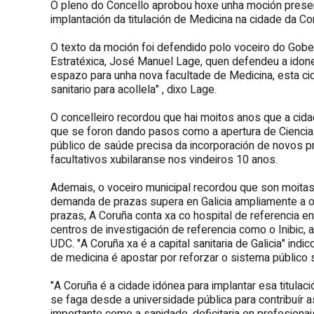
O pleno do Concello aprobou hoxe unha moción present
implantación da titulación de Medicina na cidade da Co
O texto da moción foi defendido polo voceiro do Gober
Estratéxica, José Manuel Lage, quen defendeu a idoneida
espazo para unha nova facultade de Medicina, esta c
sanitario para acollela" , dixo Lage.
O concelleiro recordou que hai moitos anos que a cid
que se foron dando pasos como a apertura de Cienci
público de saúde precisa da incorporación de novos 
facultativos xubilaranse nos vindeiros 10 anos.
Ademais, o voceiro municipal recordou que son moitas
demanda de prazas supera en Galicia ampliamente a of
prazas, A Coruña conta xa co hospital de referencia en
centros de investigación de referencia como o Inibic, a
UDC. "A Coruña xa é a capital sanitaria de Galicia" indi
de medicina é apostar por reforzar o sistema público sa
"A Coruña é a cidade idónea para implantar esa titulac
se faga desde a universidade pública para contribuír a
importante como a sanidade, deficitaria en profesionai