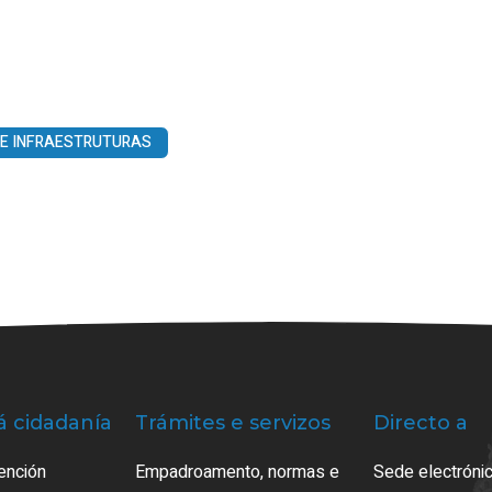
 E INFRAESTRUTURAS
á cidadanía
Trámites e servizos
Directo a
ención
Empadroamento, normas e
Sede electrónic