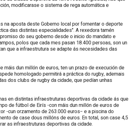
ción, modificarase o sistema de rega automática e
áis na aposta deste Goberno local por fomentar o deporte
ctica das distintas especialidades". A rexedora tamén
ompromiso do seu goberno desde o inicio do mandato e
campos, polos que cada mes pasan 18.400 persoas, son un
tan que a infraestrutura se adapte ás necesidades das
de máis dun millón de euros, ten un prazo de execución de
éspede homologado permitirá a práctica do rugby, ademais
das dos clubs de rugby da cidade, que pedían unhas
s en distintas infraestruturas deportivas da cidade ás que
po de fútbol de Eirís -con máis dun millón de euros de
azor -cun orzamento de 263.000 euros− e a piscina do
ento de case dous millóns de euros. En total, son case 4,5
rar as infraestruturas deportivas da cidade.