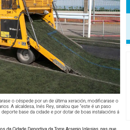
rase o céspede por un de última xeración, modificarase o
ios. A alcaldesa, Inés Rey, sinalou que “este é un paso
 deporte base da cidade e por dotar de boas instalacións á
pos da Cidade Deportiva da Torre Arsenio Iglesias, nas que