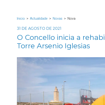
Inicio
Actualidade
Novas
Nova
31 DE AGOSTO DE 2021
O Concello inicia a rehab
Torre Arsenio Iglesias