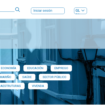
GL
Iniciar sesión
ES
|
ECONOMÍA
EDUCACIÓN
EMPREGO
 MARIÑO
SAÚDE
SECTOR PÚBLICO
RAESTRUTURAS
VIVENDA