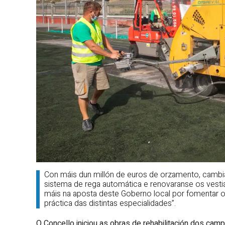
Con máis dun millón de euros de orzamento, cambia
sistema de rega automática e renovaranse os vestiar
máis na aposta deste Goberno local por fomentar o
práctica das distintas especialidades”.
O Concello iniciou as obras de rehabilitación dos cam