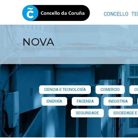
CONCELLO
TE
NOVA
CIENCIA E TECNOLOXÍA
COMERCIO
C
ENERXÍA
FACENDA
INDUSTRIA
SEGURIDADE
SOCIEDADE E