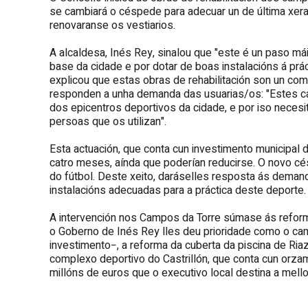
se cambiará o céspede para adecuar un de última xera
renovaranse os vestiarios.
A alcaldesa, Inés Rey, sinalou que "este é un paso m
base da cidade e por dotar de boas instalacións á prá
explicou que estas obras de rehabilitación son un c
responden a unha demanda das usuarias/os: "Estes 
dos epicentros deportivos da cidade, e por iso necesi
persoas que os utilizan".
Esta actuación, que conta cun investimento municipal 
catro meses, aínda que poderían reducirse. O novo c
do fútbol. Deste xeito, daráselles resposta ás deman
instalacións adecuadas para a práctica deste deporte.
A intervención nos Campos da Torre súmase ás reforma
o Goberno de Inés Rey lles deu prioridade como o cam
investimento−, a reforma da cuberta da piscina de Ri
complexo deportivo do Castrillón, que conta cun orzam
millóns de euros que o executivo local destina a mello