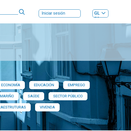
GL
Iniciar sesión
ES
|
ECONOMÍA
EDUCACIÓN
EMPREGO
 MARIÑO
SAÚDE
SECTOR PÚBLICO
RAESTRUTURAS
VIVENDA