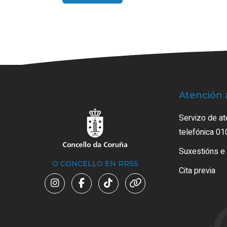
Atención 
Servizo de at
telefónica 01
Suxestións e
O CONCELLO EN RRSS
Cita previa