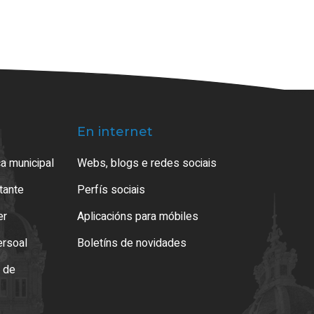
En internet
a municipal
Webs, blogs e redes sociais
atante
Perfís sociais
er
Aplicacións para móbiles
ersoal
Boletíns de novidades
o de