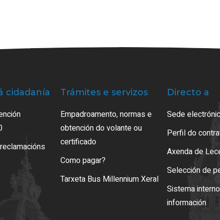
á cidadanía
Trámites e servizos
Directo a
ención
Empadroamento, normas e
Sede electrónic
0
obtención do volante ou
Perfil do contr
certificado
 reclamacións
Axenda de Lec
Como pagar?
Selección de p
Tarxeta Bus Millennium Xeral
Sistema intern
información