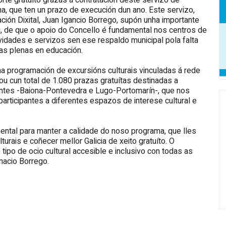
rte gratuíto grazas á contratación deste servizo de
ha, que ten un prazo de execución dun ano. Este servizo,
ción Dixital, Juan Igancio Borrego, supón unha importante
u, de que o apoio do Concello é fundamental nos centros de
ividades e servizos sen ese respaldo municipal pola falta
ias plenas en educación.
nha programación de excursións culturais vinculadas á rede
ntou cun total de 1.080 prazas gratuítas destinadas a
entes -Baiona-Pontevedra e Lugo-Portomarín-, que nos
articipantes a diferentes espazos de interese cultural e
mental para manter a calidade do noso programa, que lles
urais e coñecer mellor Galicia de xeito gratuíto. O
po de ocio cultural accesible e inclusivo con todas as
nacio Borrego.