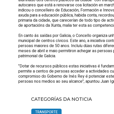
alumnado dos centros públicos da cidade- con transpo
autocares que está a renovarse coa licitación en marc
indicou o concelleiro de Educación, Formación e Innova
axuda para a educación pública, habida conta, recordo
primaria da cidade, que carecerían de todo tipo de act
de aportacións da Xunta, malia ter esta as competenc
En canto ás saídas por Galicia, o Concello organiza u
municipal de centros cívicos. Este ano, a iniciativa co
persoas maiores de 50 anos. Incluíu dúas rutas difer
meses de abril e maio permitiron achegar as persoas p
patrimonial de Galicia.
"Dotar de recursos públicos estas iniciativas é funda
permite a centos de persoas acceder a actividades cult
compromiso do Goberno de Inés Rey é potenciar este ti
persoas nos medios ao seu alcance", apuntou Juan Ig
CATEGORÍAS DA NOTICIA
TRANSPORTE