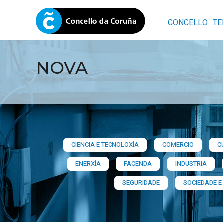
CONCELLO
TE
NOVA
CIENCIA E TECNOLOXÍA
COMERCIO
C
ENERXÍA
FACENDA
INDUSTRIA
SEGURIDADE
SOCIEDADE E