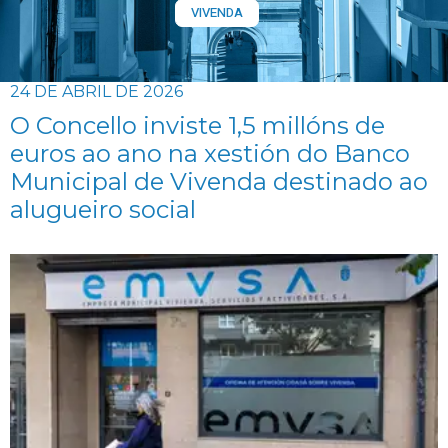
VIVENDA
24 DE ABRIL DE 2026
O Concello inviste 1,5 millóns de
euros ao ano na xestión do Banco
Municipal de Vivenda destinado ao
alugueiro social