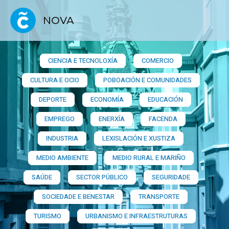
NOVA
CIENCIA E TECNOLOXÍA
COMERCIO
CULTURA E OCIO
POBOACIÓN E COMUNIDADES
DEPORTE
ECONOMÍA
EDUCACIÓN
EMPREGO
ENERXÍA
FACENDA
INDUSTRIA
LEXISLACIÓN E XUSTIZA
MEDIO AMBIENTE
MEDIO RURAL E MARIÑO
SAÚDE
SECTOR PÚBLICO
SEGURIDADE
SOCIEDADE E BENESTAR
TRANSPORTE
TURISMO
URBANISMO E INFRAESTRUTURAS