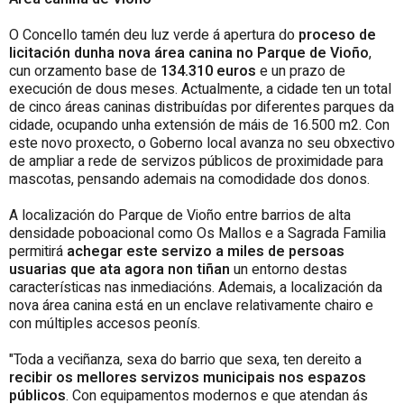
O Concello tamén deu luz verde á apertura do
proceso de
licitación dunha nova área canina no Parque de Vioño
,
cun orzamento base de
134.310 euros
e un prazo de
execución de dous meses. Actualmente, a cidade ten un total
de cinco áreas caninas distribuídas por diferentes parques da
cidade, ocupando unha extensión de máis de 16.500 m2. Con
este novo proxecto, o Goberno local avanza no seu obxectivo
de ampliar a rede de servizos públicos de proximidade para
mascotas, pensando ademais na comodidade dos donos.
A localización do Parque de Vioño entre barrios de alta
densidade poboacional como Os Mallos e a Sagrada Familia
permitirá
achegar este servizo a miles de persoas
usuarias que ata agora non tiñan
un entorno destas
características nas inmediacións. Ademais, a localización da
nova área canina está en un enclave relativamente chairo e
con múltiples accesos peonís.
"Toda a veciñanza, sexa do barrio que sexa, ten dereito a
recibir os mellores servizos municipais nos espazos
públicos
. Con equipamentos modernos e que atendan ás