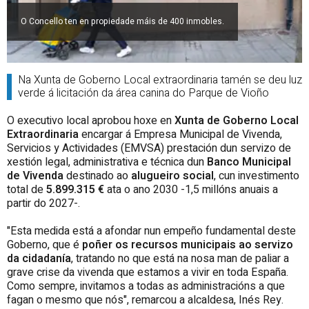
O Concello ten en propiedade máis de 400 inmobles.
Na Xunta de Goberno Local extraordinaria tamén se deu luz
verde á licitación da área canina do Parque de Vioño
O executivo local aprobou hoxe en
Xunta de Goberno Local
Extraordinaria
encargar á Empresa Municipal de Vivenda,
Servicios y Actividades (EMVSA) prestación dun servizo de
xestión legal, administrativa e técnica dun
Banco Municipal
de Vivenda
destinado ao
alugueiro social
, cun investimento
total de
5.899.315 €
ata o ano 2030 -1,5 millóns anuais a
partir do 2027-.
"Esta medida está a afondar nun empeño fundamental deste
Goberno, que é
poñer os recursos municipais ao servizo
da cidadanía
, tratando no que está na nosa man de paliar a
grave crise da vivenda que estamos a vivir en toda España.
Como sempre, invitamos a todas as administracións a que
fagan o mesmo que nós", remarcou a alcaldesa, Inés Rey.