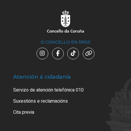
O CONCELLO EN RRSS
Atención á cidadanía
Trá
Servizo de atención telefónica 010
Empa
certi
Suxestións e reclamacións
Como
Cita previa
Tarx