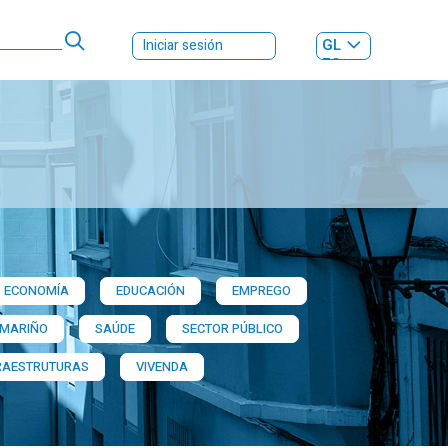
GL
Iniciar sesión
ES
|
ECONOMÍA
EDUCACIÓN
EMPREGO
 MARIÑO
SAÚDE
SECTOR PÚBLICO
RAESTRUTURAS
VIVENDA