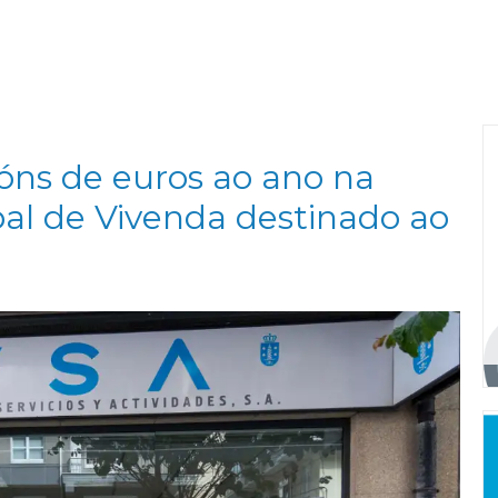
llóns de euros ao ano na
al de Vivenda destinado ao