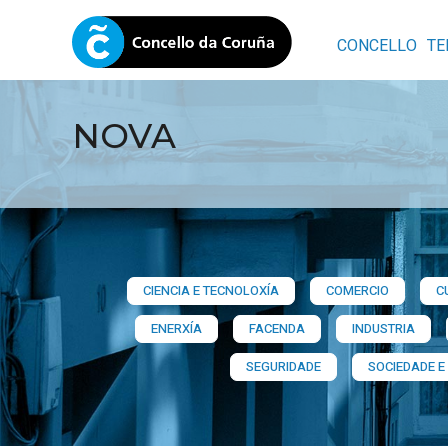
CONCELLO
TE
NOVA
CIENCIA E TECNOLOXÍA
COMERCIO
C
ENERXÍA
FACENDA
INDUSTRIA
SEGURIDADE
SOCIEDADE E