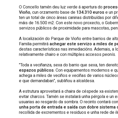
O Concello tamén deu luz verde á apertura do
proceso
Vioño
, cun orzamento base de
134.310 euros
e un p
ten un total de cinco áreas caninas distribuídas por 
máis de 16.500 m2. Con este novo proxecto, o Gobern
servizos públicos de proximidade para mascotas, p
A localización do Parque de Vioño entre barrios de a
Familia permitirá
achegar este servizo a miles de p
destas características nas inmediacións. Ademais, a l
relativamente chairo e con múltiples accesos peonís.
"Toda a veciñanza, sexa do barrio que sexa, ten dereit
espazos públicos
. Con equipamentos modernos e que
achega a miles de veciños e veciñas de varios núcleo
e que demandaban", subliñou a alcaldesa.
A estrutura aproveitará a chaira de céspede xa existe
evitar charcos. Tamén se instalará unha pérgola e un
usuarias ao resgardo da sombra. O recinto contará con
unha porta de entrada e saída cun dobre sistema
recollida de excrementos e residuos e unha rede de il