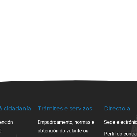
á cidadanía
Trámites e servizos
Directo a
ención
Empadroamento, normas e
Sede electrónic
0
obtención do volante ou
Perfil do contr