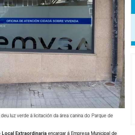
deu luz verde á licitación da área canina do Parque de
Local Extraordinaria
encargar á Empresa Municipal de