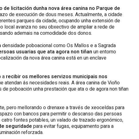
 de licitación dunha nova área canina no Parque de
razo de execución de dous meses. Actualmente, a cidade
diferentes parques da cidade, ocupando unha extensión de
o local avanza no seu obxectivo de ampliar a rede de
ensando ademais na comodidade dos donos.
lta densidade poboacional como Os Mallos e a Sagrada
ersoas usuarias que ata agora non tiñan
un entorno
ocalización da nova área canina está en un enclave
o a
recibir os mellores servizos municipais nos
 atendan ás necesidades reais. A área canina de Vioño
s de poboación unha prestación que ata o de agora non tiñan
nte, pero mellorando o drenaxe a través de xeoceldas para
 espazo con bancos para permitir o descanso das persoas
 catro fontes potables, un valado de trazado ergonómico,
 de seguridade
para evitar fugas, equipamento para a
uminación reforzada.