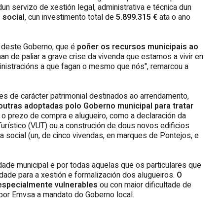
n servizo de xestión legal, administrativa e técnica dun
 social
, cun investimento total de
5.899.315 €
ata o ano
 deste Goberno, que é
poñer os recursos municipais ao
an de paliar a grave crise da vivenda que estamos a vivir en
nistracións a que fagan o mesmo que nós", remarcou a
es de carácter patrimonial destinados ao arrendamento,
utras adoptadas polo Goberno municipal para tratar
r o prezo de compra e alugueiro, como a declaración da
urístico (VUT) ou a construción de dous novos edificios
a social (un, de cinco vivendas, en marques de Pontejos, e
idade municipal e por todas aquelas que os particulares que
idade para a xestión e formalización dos alugueiros.
O
 especialmente vulnerables
ou con maior dificultade de
 por Emvsa a mandato do Goberno local.