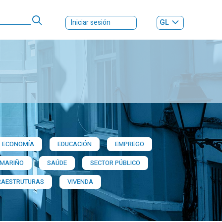
GL
Iniciar sesión
ES
|
ECONOMÍA
EDUCACIÓN
EMPREGO
 MARIÑO
SAÚDE
SECTOR PÚBLICO
RAESTRUTURAS
VIVENDA