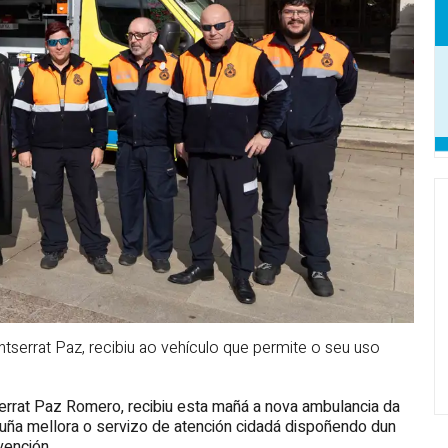
tserrat Paz, recibiu ao vehículo que permite o seu uso
errat Paz Romero, recibiu esta mañá a nova ambulancia da
ruña mellora o servizo de atención cidadá dispoñendo dun
vención.