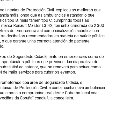
oluntarias de Protección Civil, explicou as melloras que
lancia máis longa que as ambulancias estándar, o que
ica tipo B, mais tamén tipo C, cumprindo todas as
e marca Renault Master L3 H2, ten unha cilindrada de 2.300
trais de emerxencia así como sinalización acústica con
ar os decibelios recomendados en materia de saúde pública.
o que garante unha correcta atención do paciente
lo.
vizos de Seguridade Cidadá, tanto en emerxencias como de
 espectáculos públicos que precisen dun dispositivo de
ubstiutirá ao anterior, que se renovará para actuar como
sí de máis servizos para cubrir os eventos.
prometérase coa área de Seguridade Cidadá, e
tarias de Protección Civil, a contar cunha nova ambulancia
que amosa o compromiso real deste Goberno local coa
eciñas da Coruña" concluíu a concelleira.