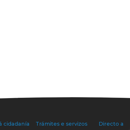
á cidadanía
Trámites e servizos
Directo a