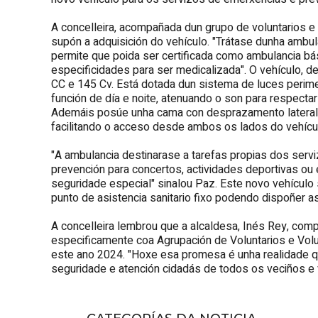
A concelleira, acompañada dun grupo de voluntarios e v
supón a adquisición do vehículo. "Trátase dunha ambu
permite que poida ser certificada como ambulancia bás
especificidades para ser medicalizada". O vehículo, d
CC e 145 Cv. Está dotada dun sistema de luces perime
función de día e noite, atenuando o son para respect
Ademáis posúe unha cama con desprazamento lateral, 
facilitando o acceso desde ambos os lados do vehícu
"A ambulancia destinarase a tarefas propias dos ser
prevención para concertos, actividades deportivas ou
seguridade especial" sinalou Paz. Este novo vehículo s
punto de asistencia sanitario fixo podendo dispoñer a
A concelleira lembrou que a alcaldesa, Inés Rey, com
especificamente coa Agrupación de Voluntarios e Volun
este ano 2024. "Hoxe esa promesa é unha realidade 
seguridade e atención cidadás de todos os veciños e v