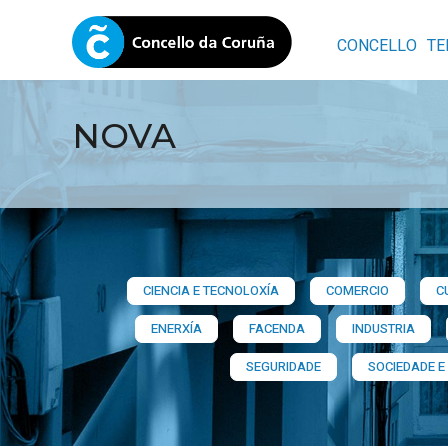
CONCELLO
TE
NOVA
CIENCIA E TECNOLOXÍA
COMERCIO
C
ENERXÍA
FACENDA
INDUSTRIA
SEGURIDADE
SOCIEDADE E