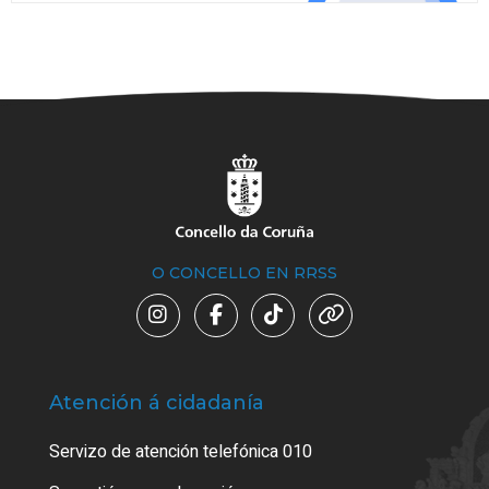
O CONCELLO EN RRSS
Atención á cidadanía
Trá
Servizo de atención telefónica 010
Empa
certi