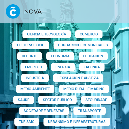
NOVA
CIENCIA E TECNOLOXÍA
COMERCIO
CULTURA E OCIO
POBOACIÓN E COMUNIDADES
DEPORTE
ECONOMÍA
EDUCACIÓN
EMPREGO
ENERXÍA
FACENDA
INDUSTRIA
LEXISLACIÓN E XUSTIZA
MEDIO AMBIENTE
MEDIO RURAL E MARIÑO
SAÚDE
SECTOR PÚBLICO
SEGURIDADE
SOCIEDADE E BENESTAR
TRANSPORTE
TURISMO
URBANISMO E INFRAESTRUTURAS