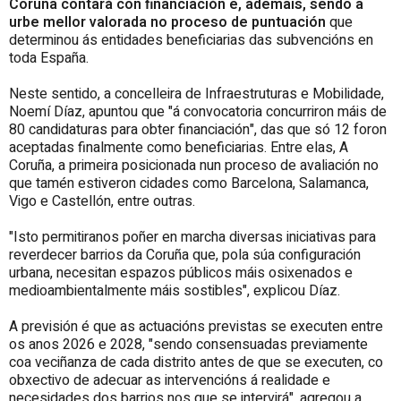
Coruña contará con financiación e, ademais, sendo a
urbe mellor valorada no proceso de puntuación
que
determinou ás entidades beneficiarias das subvencións en
toda España.
Neste sentido, a concelleira de Infraestruturas e Mobilidade,
Noemí Díaz, apuntou que "á convocatoria concurriron máis de
80 candidaturas para obter financiación", das que só 12 foron
aceptadas finalmente como beneficiarias. Entre elas, A
Coruña, a primeira posicionada nun proceso de avaliación no
que tamén estiveron cidades como Barcelona, Salamanca,
Vigo e Castellón, entre outras.
"Isto permitiranos poñer en marcha diversas iniciativas para
reverdecer barrios da Coruña que, pola súa configuración
urbana, necesitan espazos públicos máis osixenados e
medioambientalmente máis sostibles", explicou Díaz.
A previsión é que as actuacións previstas se executen entre
os anos 2026 e 2028, "sendo consensuadas previamente
coa veciñanza de cada distrito antes de que se executen, co
obxectivo de adecuar as intervencións á realidade e
necesidades dos barrios nos que se intervirá", agregou a