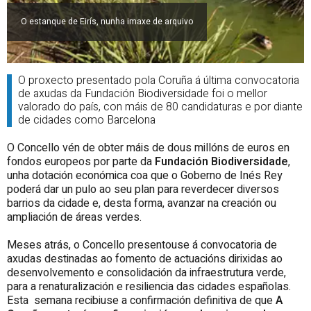
O estanque de Eirís, nunha imaxe de arquivo
O proxecto presentado pola Coruña á última convocatoria
de axudas da Fundación Biodiversidade foi o mellor
valorado do país, con máis de 80 candidaturas e por diante
de cidades como Barcelona
O Concello vén de obter máis de dous millóns de euros en
fondos europeos por parte da
Fundación Biodiversidade
,
unha dotación económica coa que o Goberno de Inés Rey
poderá dar un pulo ao seu plan para reverdecer diversos
barrios da cidade e, desta forma, avanzar na creación ou
ampliación de áreas verdes.
Meses atrás, o Concello presentouse á convocatoria de
axudas destinadas ao fomento de actuacións dirixidas ao
desenvolvemento e consolidación da infraestrutura verde,
para a renaturalización e resiliencia das cidades españolas.
Esta semana recibiuse a confirmación definitiva de que
A