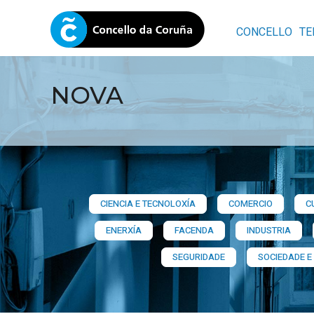
CONCELLO
TE
NOVA
CIENCIA E TECNOLOXÍA
COMERCIO
C
ENERXÍA
FACENDA
INDUSTRIA
SEGURIDADE
SOCIEDADE E