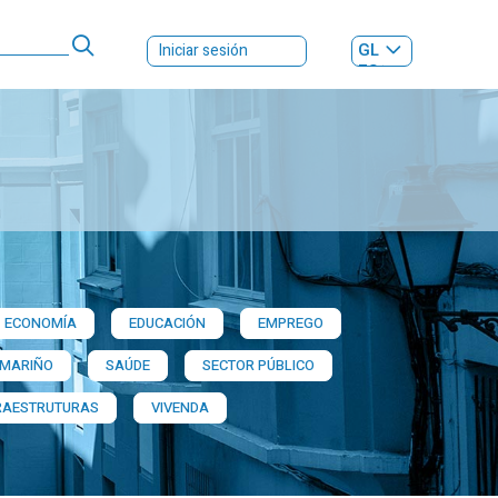
GL
Iniciar sesión
ES
|
ECONOMÍA
EDUCACIÓN
EMPREGO
 MARIÑO
SAÚDE
SECTOR PÚBLICO
RAESTRUTURAS
VIVENDA