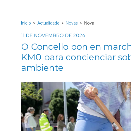
Inicio
Actualidade
Novas
Nova
11 DE NOVEMBRO DE 2024
O Concello pon en march
KM0 para concienciar sob
ambiente