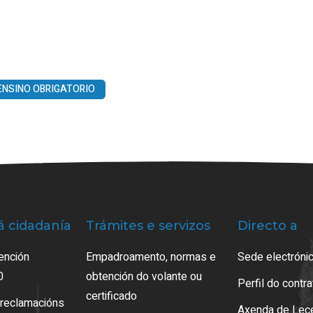
ENSINO OBRIGATORIO
á cidadanía
Trámites e servizos
Directo a
ención
Empadroamento, normas e
Sede electrónic
0
obtención do volante ou
Perfil do contr
certificado
 reclamacións
Axenda de Lec