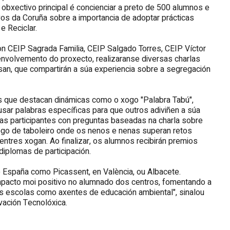
bxectivo principal é concienciar a preto de 500 alumnos e
vos da Coruña sobre a importancia de adoptar prácticas
e Reciclar.
n CEIP Sagrada Familia, CEIP Salgado Torres, CEIP Víctor
volvemento do proxecto, realizaranse diversas charlas
san, que compartirán a súa experiencia sobre a segregación
 as que destacan dinámicas como o xogo "Palabra Tabú",
ar palabras específicas para que outros adiviñen a súa
rsoas participantes con preguntas baseadas na charla sobre
xogo de taboleiro onde os nenos e nenas superan retos
ntres xogan. Ao finalizar, os alumnos recibirán premios
diplomas de participación.
 España como Picassent, en València, ou Albacete.
impacto moi positivo no alumnado dos centros, fomentando a
ás escolas como axentes de educación ambiental", sinalou
vación Tecnolóxica.