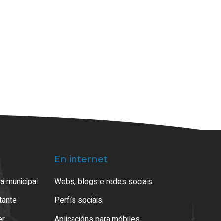
En internet
a municipal
Webs, blogs e redes sociais
atante
Perfís sociais
er
Aplicacións para móbiles