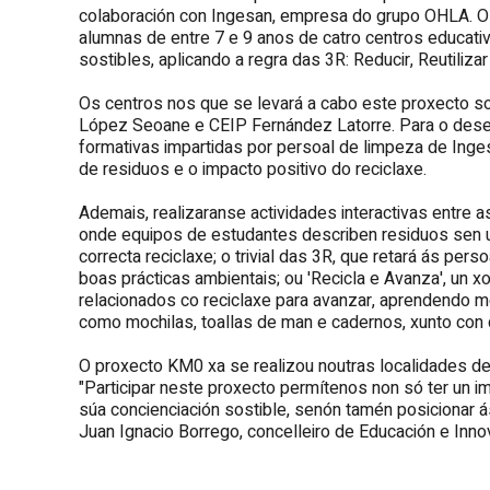
colaboración con Ingesan, empresa do grupo OHLA. O o
alumnas de entre 7 e 9 anos de catro centros educati
sostibles, aplicando a regra das 3R: Reducir, Reutilizar 
Os centros nos que se levará a cabo este proxecto so
López Seoane e CEIP Fernández Latorre. Para o desen
formativas impartidas por persoal de limpeza de Inge
de residuos e o impacto positivo do reciclaxe.
Ademais, realizaranse actividades interactivas entre
onde equipos de estudantes describen residuos sen us
correcta reciclaxe; o trivial das 3R, que retará ás pe
boas prácticas ambientais; ou 'Recicla e Avanza', un 
relacionados co reciclaxe para avanzar, aprendendo me
como mochilas, toallas de man e cadernos, xunto con 
O proxecto KM0 xa se realizou noutras localidades de
"Participar neste proxecto permítenos non só ter un 
súa concienciación sostible, senón tamén posicionar 
Juan Ignacio Borrego, concelleiro de Educación e Inno