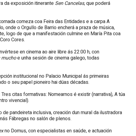
a da exposición itinerante
Sen Cancelas
, que poderá
 xornada comeza coa Feira das Entidades e a carpa A
llo, onde o Orgullo de Barrio encherá a praza de música,
ite, logo de que a manifestación culmine en María Pita coa
 Coro Cores.
vértese en cinema ao aire libre ás 22:00 h, con
s mucho
e unha sesión de cinema galego, todas
epción institucional no Palacio Municipal ás primeiras
do o seu papel pioneiro hai dúas décadas.
: Tres citas formativas: Nomearnos é existir (narrativa), A túa
tro vivencial).
o de pandeireta inclusiva, creación dun mural da ilustradora
omás Fábregas no salón de plenos.
ex
no Domus, con especialistas en saúde, e actuación