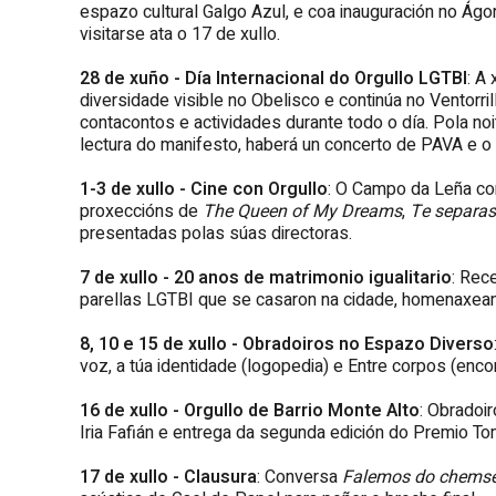
espazo cultural Galgo Azul, e coa inauguración no Ágor
visitarse ata o 17 de xullo.
28 de xuño - Día Internacional do Orgullo LGTBI
: A
diversidade visible no Obelisco e continúa no Ventorri
contacontos e actividades durante todo o día. Pola no
lectura do manifesto, haberá un concerto de PAVA e o
1-3 de xullo - Cine con Orgullo
: O Campo da Leña con
proxeccións de
The Queen of My Dreams
,
Te separa
presentadas polas súas directoras.
7 de xullo - 20 anos de matrimonio igualitario
: Rec
parellas LGTBI que se casaron na cidade, homenaxean
8, 10 e 15 de xullo - Obradoiros no Espazo Diverso
voz, a túa identidade (logopedia) e Entre corpos (encon
16 de xullo - Orgullo de Barrio Monte Alto
: Obradoir
Iria Fafián e entrega da segunda edición do Premio T
17 de xullo - Clausura
: Conversa
Falemos do chems