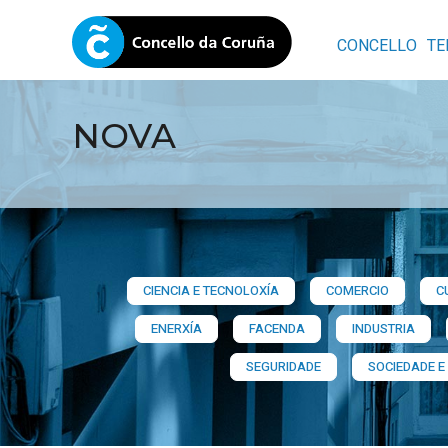
CONCELLO
TE
NOVA
CIENCIA E TECNOLOXÍA
COMERCIO
C
ENERXÍA
FACENDA
INDUSTRIA
SEGURIDADE
SOCIEDADE E