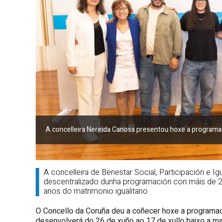
A concelleira Nereida Canosa presentou hoxe a programa
A concelleira de Benestar Social, Participación e I
descentralizado dunha programación con máis de 20
anos do matrimonio igualitario
O Concello da Coruña deu a coñecer hoxe a programa
desenvolverá do 26 de xuño ao 17 de xullo baixo a mar