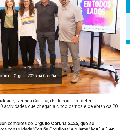
ción do Orgullo 2025 na Coruña
gualdade, Nereida Canosa, destacou o carácter
 actividades que chegan a cinco barrios e celebran os 20
ción completa do
Orgullo Coruña 2025
, que se
ca consolidada 'Coruña Orgullosa' e o lema '
Aquí, alí, en