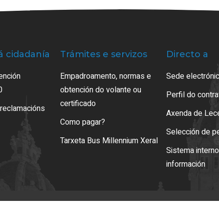
á cidadanía
Trámites e servizos
Directo a
ención
Empadroamento, normas e
Sede electrónic
0
obtención do volante ou
Perfil do contr
certificado
 reclamacións
Axenda de Lec
Como pagar?
Selección de p
Tarxeta Bus Millennium Xeral
Sistema intern
información
so legal
LOPD
Mapa web
Normas de uso
Accesibilidade
Xestión de cooki