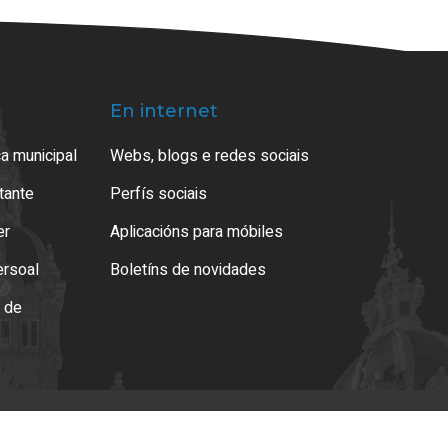
En internet
a municipal
Webs, blogs e redes sociais
atante
Perfís sociais
er
Aplicacións para móbiles
ersoal
Boletíns de novidades
o de
es