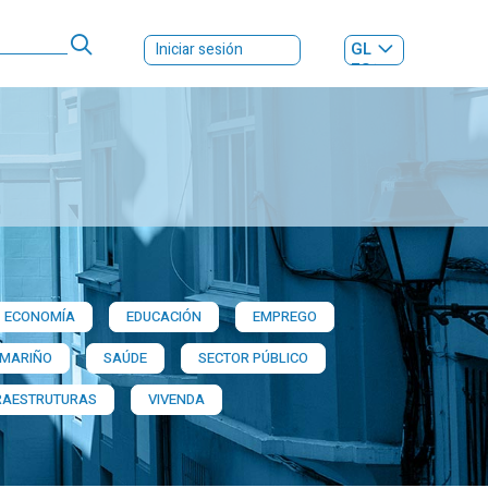
GL
Iniciar sesión
ES
|
ECONOMÍA
EDUCACIÓN
EMPREGO
 MARIÑO
SAÚDE
SECTOR PÚBLICO
RAESTRUTURAS
VIVENDA