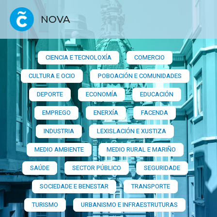
NOVA
CIENCIA E TECNOLOXÍA
COMERCIO
CULTURA E OCIO
POBOACIÓN E COMUNIDADES
DEPORTE
ECONOMÍA
EDUCACIÓN
EMPREGO
ENERXÍA
FACENDA
INDUSTRIA
LEXISLACIÓN E XUSTIZA
MEDIO AMBIENTE
MEDIO RURAL E MARIÑO
SAÚDE
SECTOR PÚBLICO
SEGURIDADE
SOCIEDADE E BENESTAR
TRANSPORTE
TURISMO
URBANISMO E INFRAESTRUTURAS