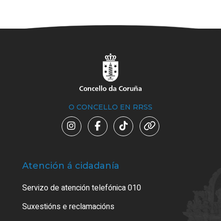
O CONCELLO EN RRSS
Atención á cidadanía
Trá
Servizo de atención telefónica 010
Empa
certi
Suxestións e reclamacións
Como