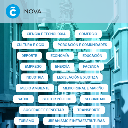
NOVA
CIENCIA E TECNOLOXÍA
COMERCIO
CULTURA E OCIO
POBOACIÓN E COMUNIDADES
DEPORTE
ECONOMÍA
EDUCACIÓN
EMPREGO
ENERXÍA
FACENDA
INDUSTRIA
LEXISLACIÓN E XUSTIZA
MEDIO AMBIENTE
MEDIO RURAL E MARIÑO
SAÚDE
SECTOR PÚBLICO
SEGURIDADE
SOCIEDADE E BENESTAR
TRANSPORTE
TURISMO
URBANISMO E INFRAESTRUTURAS