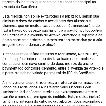
traseira do instituto, que conta co seu acceso principal na
avenida da Sardiñeira.
Esta medida non só lle evita rodeos á rapazada, senón que
diminúe o risco de caídas e accidentes das alumnas e
alumnos, que en moitos casos acceden ás inmediacións do
IES a través do espazo que hai entre o pavillón polideportivo
da Sardiñeira e a avenida de Arteixo, cruzando a superficie de
estacionamento próxima e tamén terreos marcados pola súa
irregularidade e densa vexetación.
A concelleira de Infraestruturas e Mobilidade, Noemí Díaz,
fixo fincapé na importancia desta actuación, que inclúe a
construción dun novo camiño de dous metros de ancho,
pavimentado con xabre-cemento, entre a avenida de Arteixo e
a porta situada no valado perimetral do IES da Sardiñeira.
A intervención suporá, ademais, un reforzo da iluminación ao
longo da senda, onde se instalarán varios báculos con
luminarias led, así como tarefas de axardinamento entre o
camiño e muro de formigón do instituto. Esta medida incluirá
tamén a plantación de catro novas árbores: dous exemplares