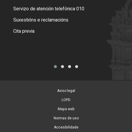
Servizo de atención telefónica 010
Empa
certi
Suxestións e reclamacións
Como
Cita previa
Tarx
Aviso legal
LOPD
Mapa web
Normas de uso
Accesibilidade