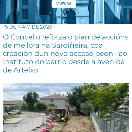
VIVENDA
18 DE MAIO DE 2026
O Concello reforza o plan de accións
de mellora na Sardiñeira, coa
creación dun novo acceso peonil ao
instituto do barrio desde a avenida
de Arteixo