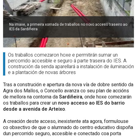
Na imaxe, a primeira xornada de traballos no novo acceso traseiro ao
IES da Sardiñeira
Os traballos comezaron hoxe e permitirán sumar un
percorrido accesible e seguro á parte traseira do IES. A
construción da senda aparellará a instalación de iluminación
e a plantación de novas árbores
Tras a construción e apertura da nova vía de dobre sentido da
Agra dos Mallos, o Concello avanza co seu plan de accións
de mellora na contorna da
Sardiñeira
, onde hoxe comezarán
os traballos para crear un
novo acceso ao IES do barrio
desde a avenida de Arteixo
.
A creación deste acceso, inexistente ata agora, formulouse
co obxectivo de que o alumnado do centro educativo dispoña
dun percorrido seguro, accesible e conectado coa porta