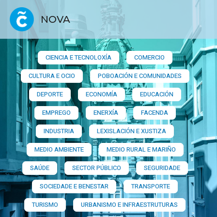
NOVA
CIENCIA E TECNOLOXÍA
COMERCIO
CULTURA E OCIO
POBOACIÓN E COMUNIDADES
DEPORTE
ECONOMÍA
EDUCACIÓN
EMPREGO
ENERXÍA
FACENDA
INDUSTRIA
LEXISLACIÓN E XUSTIZA
MEDIO AMBIENTE
MEDIO RURAL E MARIÑO
SAÚDE
SECTOR PÚBLICO
SEGURIDADE
SOCIEDADE E BENESTAR
TRANSPORTE
TURISMO
URBANISMO E INFRAESTRUTURAS