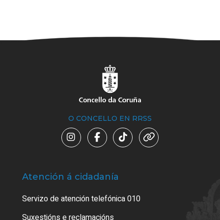
O CONCELLO EN RRSS
Atención á cidadanía
Trá
Servizo de atención telefónica 010
Empa
certi
Suxestións e reclamacións