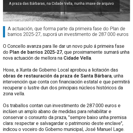
A praza das Bárbaras, na Cidade Vella, nunha imaxe de arquivo
A actuación, que forma parte da primeira fase do Plan de
barrios 2025-27, suporá un investimento de 287.000 euros
O Concello avanza para lle dar un novo pulo á primeira fase
do
Plan de barrios 2025-27
, que proximamente sumará unha
nova actuación de mellora na
Cidade Vella
.
Hoxe, a Xunta de Goberno Local aprobou a licitación das
obras de restauración da praza de Santa Bárbara
, unha
intervención que conta con financiación estatal e que permitirá
recuperar o lustre dun dos principais núcleos históricos da
zona vella.
Os traballos contan cun investimento de 287.000 euros e
inclúen un amplo abano de medidas para rehabilitar e
conservar o conxunto da praza, "sempre baixo unha premisa
clara: respectar e salvagardar o patrimonio deste enclave",
indicou o voceiro do Goberno municipal, José Manuel Lage.