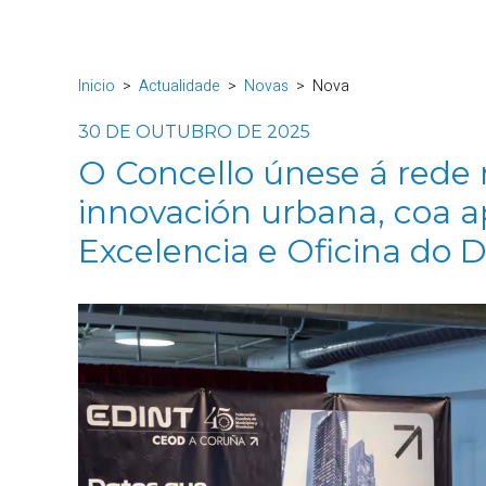
Inicio
Actualidade
Novas
Nova
30 DE OUTUBRO DE 2025
O Concello únese á rede 
innovación urbana, coa 
Excelencia e Oficina do 