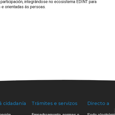
participación, integrándose no ecosistema EDINT para
 e orientadas ás persoas.
á cidadanía
Trámites e servizos
Directo a
ención
Empadroamento, normas e
Sede electrónic