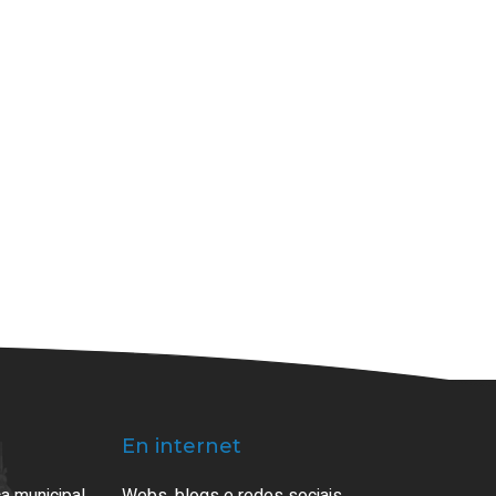
En internet
a municipal
Webs, blogs e redes sociais