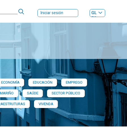
GL
Iniciar sesión
ES
|
ECONOMÍA
EDUCACIÓN
EMPREGO
 MARIÑO
SAÚDE
SECTOR PÚBLICO
RAESTRUTURAS
VIVENDA