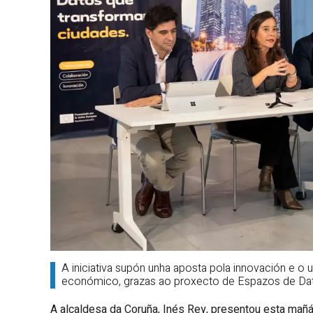
A iniciativa supón unha aposta pola innovación e
económico, grazas ao proxecto de Espazos de Datos
A alcaldesa da Coruña, Inés Rey, presentou esta mañá