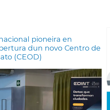
nacional pioneira en
apertura dun novo Centro de
Dato (CEOD)