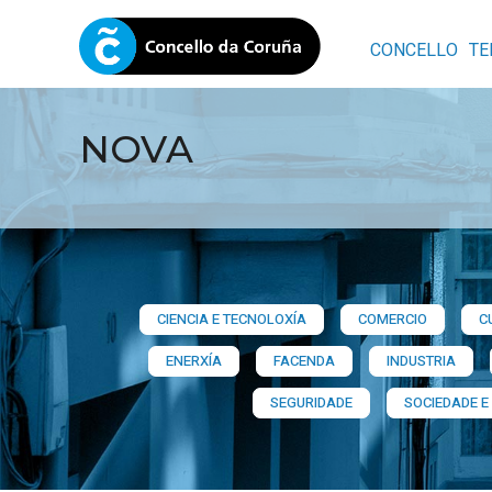
CONCELLO
TE
NOVA
CIENCIA E TECNOLOXÍA
COMERCIO
C
ENERXÍA
FACENDA
INDUSTRIA
SEGURIDADE
SOCIEDADE E