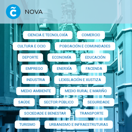
NOVA
CIENCIA E TECNOLOXÍA
COMERCIO
CULTURA E OCIO
POBOACIÓN E COMUNIDADES
DEPORTE
ECONOMÍA
EDUCACIÓN
EMPREGO
ENERXÍA
FACENDA
INDUSTRIA
LEXISLACIÓN E XUSTIZA
MEDIO AMBIENTE
MEDIO RURAL E MARIÑO
SAÚDE
SECTOR PÚBLICO
SEGURIDADE
SOCIEDADE E BENESTAR
TRANSPORTE
TURISMO
URBANISMO E INFRAESTRUTURAS