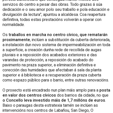
servizos do centro a pesar das obras. Todo grazas á súa
dedicación e o seu amor polo seu traballo e pola educación e
divulgación da lectura", apuntou a alcaldesa. Coa reapertura
definitiva, todas estas prestacións volverán a operar con
normalidade.
Os
traballos en marcha no centro cívico, que rematarán
proximamente
, inclúen a substitución da cuberta deteriorada,
a instalación dun novo sistema de impermeabilización en toda
a superficie, a creación dunha rede de recollida de augas
pluviais e a reposición dos acabados exteriores e das
varandas de protección, a reposición do acabado do
pavimento na praza superior, a eliminación definitiva e
corección das humidades que afectaban á sala da planta
superior e á biblioteca e a recuperación da praza cuberta
como espazo público para o barrio, entre outras renovacións.
O proxecto está encadrado nun plan máis amplo para a
posta
en valor dos centros cívicos
dos barrios da cidade, no que
o Concello leva investido máis de 1,7 millóns de euros
.
Baixo o paraugas desta estratexia tamén se inclúen as
intervencións nos centros de Labañou, San Diego, O