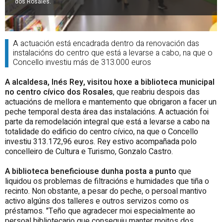
dos Rosales.
A actuación está encadrada dentro da renovación das
instalacións do centro que está a levarse a cabo, na que o
Concello investiu más de 313.000 euros
A alcaldesa, Inés Rey, visitou hoxe a biblioteca municipal
no centro cívico dos Rosales
, que reabriu despois das
actuacións de mellora e mantemento que obrigaron a facer un
peche temporal desta área das instalacións. A actuación foi
parte da remodelación integral que está a levarse a cabo na
totalidade do edificio do centro cívico, na que o Concello
investiu 313.172,96 euros. Rey estivo acompañada polo
concelleiro de Cultura e Turismo, Gonzalo Castro.
A biblioteca beneficiouse dunha posta a punto
que
liquidou os problemas de filtracións e humidades que tiña o
recinto. Non obstante, a pesar do peche, o persoal mantivo
activo algúns dos talleres e outros servizos como os
préstamos. "Teño que agradecer moi especialmente ao
persoal bibliotecario que conseguiu manter moitos dos