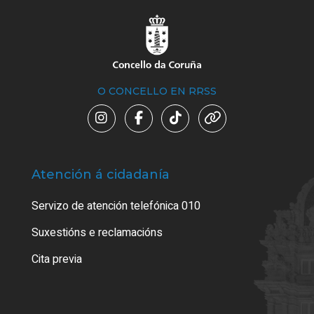
O CONCELLO EN RRSS
Atención á cidadanía
Trá
Servizo de atención telefónica 010
Empa
certi
Suxestións e reclamacións
Como
Cita previa
Tarx