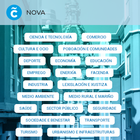
NOVA
CIENCIA E TECNOLOXÍA
COMERCIO
CULTURA E OCIO
POBOACIÓN E COMUNIDADES
DEPORTE
ECONOMÍA
EDUCACIÓN
EMPREGO
ENERXÍA
FACENDA
INDUSTRIA
LEXISLACIÓN E XUSTIZA
MEDIO AMBIENTE
MEDIO RURAL E MARIÑO
SAÚDE
SECTOR PÚBLICO
SEGURIDADE
SOCIEDADE E BENESTAR
TRANSPORTE
TURISMO
URBANISMO E INFRAESTRUTURAS