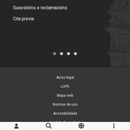
certi
Suxestións e reclamacións
Como
Cita previa
Tarx
Aviso legal
LOPD
Mapa web
Normas de uso
Accesibilidade
Xestión de cookies