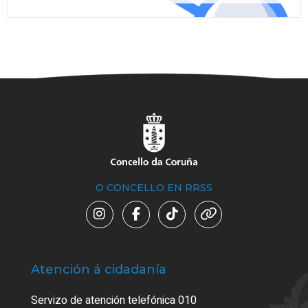
O CONCELLO EN RRSS
Atención á cidadanía
Trá
Servizo de atención telefónica 010
Empa