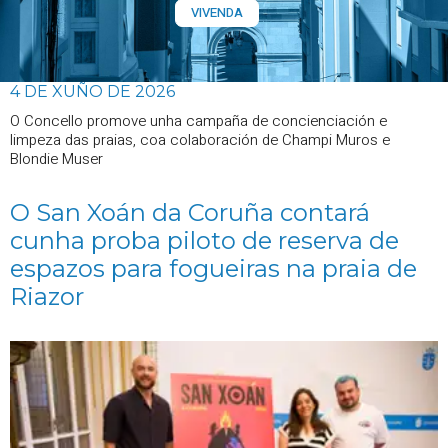
VIVENDA
4 DE XUÑO DE 2026
O Concello promove unha campaña de concienciación e
limpeza das praias, coa colaboración de Champi Muros e
Blondie Muser
O San Xoán da Coruña contará
cunha proba piloto de reserva de
espazos para fogueiras na praia de
Riazor