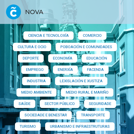
NOVA
CIENCIA E TECNOLOXÍA
COMERCIO
CULTURA E OCIO
POBOACIÓN E COMUNIDADES
DEPORTE
ECONOMÍA
EDUCACIÓN
EMPREGO
ENERXÍA
FACENDA
INDUSTRIA
LEXISLACIÓN E XUSTIZA
MEDIO AMBIENTE
MEDIO RURAL E MARIÑO
SAÚDE
SECTOR PÚBLICO
SEGURIDADE
SOCIEDADE E BENESTAR
TRANSPORTE
TURISMO
URBANISMO E INFRAESTRUTURAS