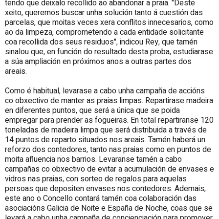
tendo que deixalo recollido ao abandonar a praia. "Deste
xeito, queremos buscar unha solución tanto á cuestión das
parcelas, que moitas veces xera conflitos innecesarios, como
ao da limpeza, comprometendo a cada entidade solicitante
coa recollida dos seus residuos", indicou Rey, que tamén
sinalou que, en función do resultado desta proba, estudiarase
a súa ampliación en próximos anos a outras part
es dos
areais
.
Como é habitual, levarase a cabo unha campaña de accións
co obxectivo de manter as praias limpas. Repartirase madeira
en diferentes puntos, que será a única que se poida
empregar para prender as fogueiras.
En total repartiranse 120
toneladas de madeira limpa que será distribuida a través de
14 puntos de reparto situados nos areais.
Tamén haberá un
reforzo dos contedores, tanto nas praias como en puntos de
moita afluencia nos barrios. Levaranse tamén a cabo
campañas co obxectivo de evitar a acumulación de envases e
vidros nas praias, con sorteo de regalos para aquelas
persoas que depositen envases nos contedores. Ademais,
este ano o Concello contará tamén coa colaboración das
asociacións Galicia de Noite e España de Noche, coas que se
levará a cabo unha campaña de concienciación para promover