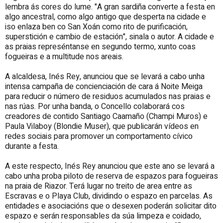
lembra ás cores do lume. "A gran sardiña converte a festa en
algo ancestral, como algo antigo que desperta na cidade e
iso enlaza ben co San Xoán como rito de purificación,
superstición e cambio de estación", sinala o autor. A cidade e
as praias represéntanse en segundo termo, xunto coas
fogueiras e a multitude nos areais.
A alcaldesa, Inés Rey, anunciou que se levará a cabo unha
intensa campaña de concienciación de cara á Noite Meiga
para reducir o número de residuos acumulados nas praias e
nas rúas. Por unha banda, o Concello colaborará cos
creadores de contido Santiago Caamaño (Champi Muros) e
Paula Vilaboy (Blondie Muser), que publicarán vídeos en
redes sociais para promover un comportamento cívico
durante a festa.
A este respecto, Inés Rey anunciou que este ano se levará a
cabo unha proba piloto de reserva de espazos para fogueiras
na praia de Riazor. Terá lugar no treito de area entre as
Escravas e o Playa Club, dividindo o espazo en parcelas. As
entidades e asociacións que o desexen poderán solicitar dito
espazo e serán responsables da súa limpeza e coidado,