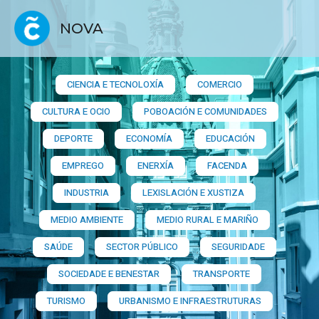
NOVA
CIENCIA E TECNOLOXÍA
COMERCIO
CULTURA E OCIO
POBOACIÓN E COMUNIDADES
DEPORTE
ECONOMÍA
EDUCACIÓN
EMPREGO
ENERXÍA
FACENDA
INDUSTRIA
LEXISLACIÓN E XUSTIZA
MEDIO AMBIENTE
MEDIO RURAL E MARIÑO
SAÚDE
SECTOR PÚBLICO
SEGURIDADE
SOCIEDADE E BENESTAR
TRANSPORTE
TURISMO
URBANISMO E INFRAESTRUTURAS