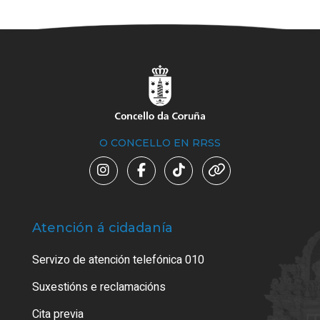
O CONCELLO EN RRSS
Atención á cidadanía
Trá
Servizo de atención telefónica 010
Empa
certi
Suxestións e reclamacións
Como
Cita previa