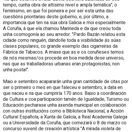
tempo, cunha obra de altísimo nivel e ampla temática"; o
feminismo, en que foi pioneira e por ser esta unha das
cuestións prioritarias deste goberno, e, por último, a
importancia que ten na súa obra Galicia e moi especialmente
A Coruña, á que ela chamou Marineda e da que creou toda
unha cosmogonía ao seu arredor: "Pardo Bazán relatou esta
cidade como ninguén, dándolle toda a visibilidade ás súas
clases populares, co grande exemplo das cigarreiras da
Fábrica de Tabacos. A imaxe que as e os coruñeses temos
de nós mesmas/os procede en boa medida dese universo,
nas que as traballadoras urbanas eran protagonistas, non
unha postal".
Maio e setembro acapararán unha gran cantidade de citas por
ser o primeiro o mes en que faleceu e setembro, a data en
que naceu e na que cumpriría 170 anos. Baixo a coordinación
de Cultura e coa participación tamén de Igualdade, Turismo ou
Educación pecharase unha axenda municipal en colaboración
con outras institucións como a Biblioteca Nacional, a Acción
Cultural Española, a Xunta de Galicia, a Real Academia Galega
ou a Universidade da Coruña, que comezará o 8 de marzo co
concurso xuvenil de creación artística "A mirada violeta de