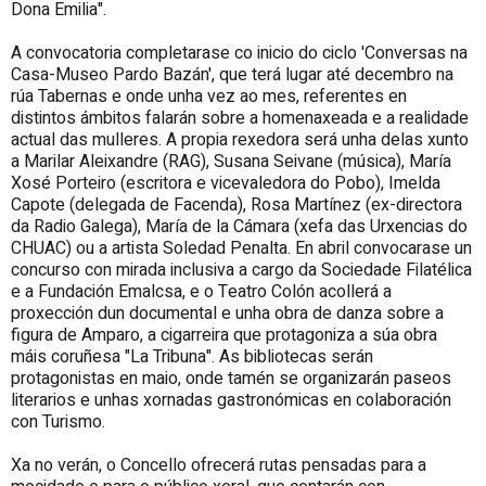
Dona Emilia".
A convocatoria completarase co inicio do ciclo 'Conversas na
Casa-Museo Pardo Bazán', que terá lugar até decembro na
rúa Tabernas e onde unha vez ao mes, referentes en
distintos ámbitos falarán sobre a homenaxeada e a realidade
actual das mulleres. A propia rexedora será unha delas xunto
a Marilar Aleixandre (RAG), Susana Seivane (música), María
Xosé Porteiro (escritora e vicevaledora do Pobo), Imelda
Capote (delegada de Facenda), Rosa Martínez (ex-directora
da Radio Galega), María de la Cámara (xefa das Urxencias do
CHUAC) ou a artista Soledad Penalta. En abril convocarase un
concurso con mirada inclusiva a cargo da Sociedade Filatélica
e a Fundación Emalcsa, e o Teatro Colón acollerá a
proxección dun documental e unha obra de danza sobre a
figura de Amparo, a cigarreira que protagoniza a súa obra
máis coruñesa "La Tribuna". As bibliotecas serán
protagonistas en maio, onde tamén se organizarán paseos
literarios e unhas xornadas gastronómicas en colaboración
con Turismo.
Xa no verán, o Concello ofrecerá rutas pensadas para a