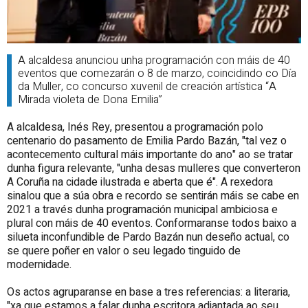
A alcaldesa anunciou unha programación con máis de 40
eventos que comezarán o 8 de marzo, coincidindo co Día
da Muller, co concurso xuvenil de creación artística “A
Mirada violeta de Dona Emilia”
A alcaldesa, Inés Rey, presentou a programación polo
centenario do pasamento de Emilia Pardo Bazán, "tal vez o
acontecemento cultural máis importante do ano" ao se tratar
dunha figura relevante, "unha desas mulleres que converteron
A Coruña na cidade ilustrada e aberta que é". A rexedora
sinalou que a súa obra e recordo se sentirán máis se cabe en
2021 a través dunha programación municipal ambiciosa e
plural con máis de 40 eventos. Conformaranse todos baixo a
silueta inconfundible de Pardo Bazán nun deseño actual, co
se quere poñer en valor o seu legado tinguido de
modernidade.
Os actos agruparanse en base a tres referencias: a literaria,
"xa que estamos a falar dunha escritora adiantada ao seu