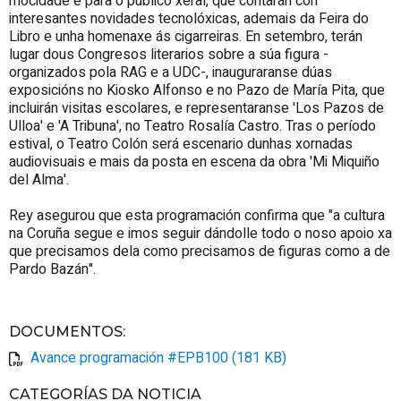
mocidade e para o público xeral, que contarán con
interesantes novidades tecnolóxicas, ademais da Feira do
Libro e unha homenaxe ás cigarreiras. En setembro, terán
lugar dous Congresos literarios sobre a súa figura -
organizados pola RAG e a UDC-, inauguraranse dúas
exposicións no Kiosko Alfonso e no Pazo de María Pita, que
incluirán visitas escolares, e representaranse 'Los Pazos de
Ulloa' e 'A Tribuna', no Teatro Rosalía Castro. Tras o período
estival, o Teatro Colón será escenario dunhas xornadas
audiovisuais e mais da posta en escena da obra 'Mi Miquiño
del Alma'.
Rey asegurou que esta programación confirma que "a cultura
na Coruña segue e imos seguir dándolle todo o noso apoio xa
que precisamos dela como precisamos de figuras como a de
Pardo Bazán".
DOCUMENTOS
:
Avance programación #EPB100 (181 KB)
CATEGORÍAS DA NOTICIA