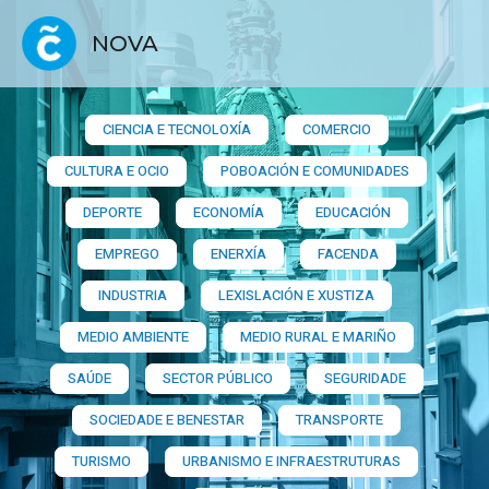
NOVA
CIENCIA E TECNOLOXÍA
COMERCIO
CULTURA E OCIO
POBOACIÓN E COMUNIDADES
DEPORTE
ECONOMÍA
EDUCACIÓN
EMPREGO
ENERXÍA
FACENDA
INDUSTRIA
LEXISLACIÓN E XUSTIZA
MEDIO AMBIENTE
MEDIO RURAL E MARIÑO
SAÚDE
SECTOR PÚBLICO
SEGURIDADE
SOCIEDADE E BENESTAR
TRANSPORTE
TURISMO
URBANISMO E INFRAESTRUTURAS