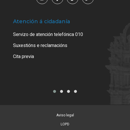
Atención á cidadanía
Trá
Servizo de atención telefónica 010
Empa
certi
Suxestións e reclamacións
Como
Cita previa
Tarx
Aviso legal
LOPD