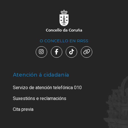
O CONCELLO EN RRSS
Atención á cidadanía
Trá
Servizo de atención telefónica 010
Empa
certi
Suxestións e reclamacións
Como
Cita previa
Tarx