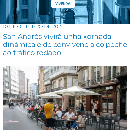
VIVENDA
10 DE OUTUBRO DE 2020
San Andrés vivirá unha xornada
dinámica e de convivencia co peche
ao tráfico rodado