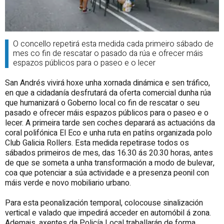
O concello repetirá esta medida cada primeiro sábado de
mes co fin de rescatar o pasado da rúa e ofrecer máis
espazos públicos para o paseo e o lecer
San Andrés vivirá hoxe unha xornada dinámica e sen tráfico,
en que a cidadanía desfrutará da oferta comercial dunha rúa
que humanizará o Goberno local co fin de rescatar o seu
pasado e ofrecer máis espazos públicos para o paseo e o
lecer. A primeira tarde sen coches deparará as actuacións da
coral polifónica El Eco e unha ruta en patíns organizada polo
Club Galicia Rollers. Esta medida repetirase todos os
sábados primeiros de mes, das 16.30 ás 20.30 horas, antes
de que se someta a unha transformación a modo de bulevar,
coa que potenciar a súa actividade e a presenza peonil con
máis verde e novo mobiliario urbano.
Para esta peonalización temporal, colocouse sinalización
vertical e valado que impedirá acceder en automóbil á zona.
Ademais, axentes da Policía Local traballarán de forma