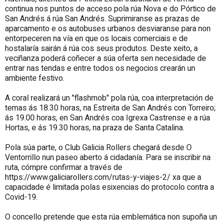
continua nos puntos de acceso pola rúa Nova e do Pórtico de
San Andrés á rúa San Andrés. Suprimiranse as prazas de
aparcamento e os autobuses urbanos desviaranse para non
entorpeceren na vía en que os locais comerciais e de
hostalaría sairán á rúa cos seus produtos. Deste xeito, a
veciñanza poderá coñecer a súa oferta sen necesidade de
entrar nas tendas e entre todos os negocios crearán un
ambiente festivo.
A coral realizará un "flashmob" pola rúa, coa interpretación de
temas ás 18.30 horas, na Estreita de San Andrés con Torreiro;
ás 19.00 horas, en San Andrés coa Igrexa Castrense e a rúa
Hortas, e ás 19.30 horas, na praza de Santa Catalina.
Pola súa parte, o Club Galicia Rollers chegará desde O
Ventorrillo nun paseo aberto á cidadanía. Para se inscribir na
ruta, cómpre confirmar a través de
https://www.galiciarollers.com/rutas-y-viajes-2/ xa que a
capacidade é limitada polas esixencias do protocolo contra a
Covid-19.
O concello pretende que esta rúa emblemática non supoña un