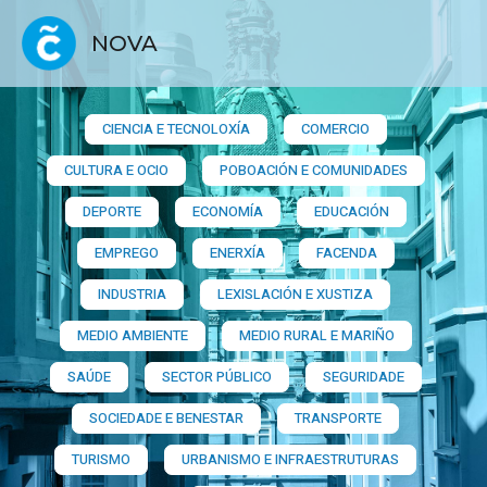
NOVA
CIENCIA E TECNOLOXÍA
COMERCIO
CULTURA E OCIO
POBOACIÓN E COMUNIDADES
DEPORTE
ECONOMÍA
EDUCACIÓN
EMPREGO
ENERXÍA
FACENDA
INDUSTRIA
LEXISLACIÓN E XUSTIZA
MEDIO AMBIENTE
MEDIO RURAL E MARIÑO
SAÚDE
SECTOR PÚBLICO
SEGURIDADE
SOCIEDADE E BENESTAR
TRANSPORTE
TURISMO
URBANISMO E INFRAESTRUTURAS