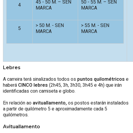
45 - 50 M. – SEN
50 - 55 M. – SEN
4
MARCA
MARCA
> 50 M. - SEN
> 55 M. - SEN
5
MARCA
MARCA
Lebres
A carreira terá sinalizados todos os
puntos quilométricos
e
haberá
CINCO lebres
(2h45, 3h, 3h30, 3h45 e 4h) que irán
identificadas con camiseta e globo.
En relación ao
avituallamento
,
os postos estarán instalados
a partir de quilómetro 5 e aproximadamente cada 5
quilómetros.
Avituallamento