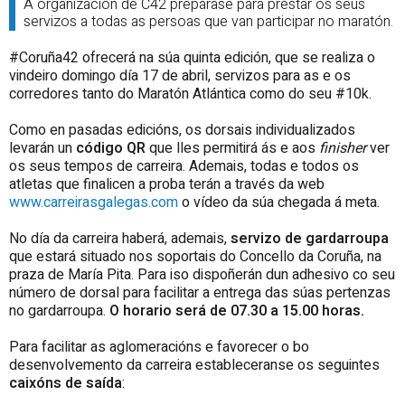
A organización de C42 prepárase para prestar os seus
servizos a todas as persoas que van participar no maratón.
#Coruña42 ofrecerá na súa quinta edición, que se realiza o
vindeiro domingo día 17 de abril, servizos para as e os
corredores tanto do Maratón Atlántica como do seu #10k.
Como en pasadas edicións, os dorsais individualizados
levarán un
código QR
que lles permitirá ás e aos
finisher
ver
os seus tempos de carreira. Ademais, todas e todos os
atletas que finalicen a proba terán a través da web
www.carreirasgalegas.com
o vídeo da súa chegada á meta.
No día da carreira haberá, ademais,
servizo de gardarroupa
que estará situado nos soportais do Concello da Coruña, na
praza de María Pita. Para iso dispoñerán dun adhesivo co seu
número de dorsal para facilitar a entrega das súas pertenzas
no gardarroupa.
O horario será de 07.30 a 15.00 horas.
Para facilitar as aglomeracións e favorecer o bo
desenvolvemento da carreira estableceranse os seguintes
caixóns de saída
: