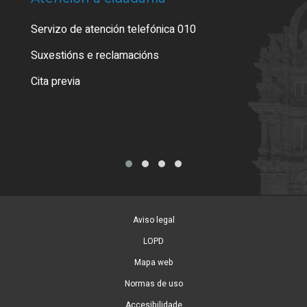
Servizo de atención telefónica 010
Empa
certi
Suxestións e reclamacións
Como
Cita previa
Tarx
Aviso legal
LOPD
Mapa web
Normas de uso
Accesibilidade