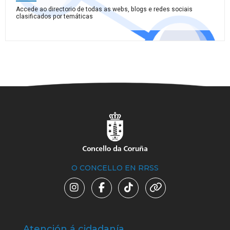
Accede ao directorio de todas as webs, blogs e redes sociais
clasificados por temáticas
O CONCELLO EN RRSS
Atención á cidadanía
Trá