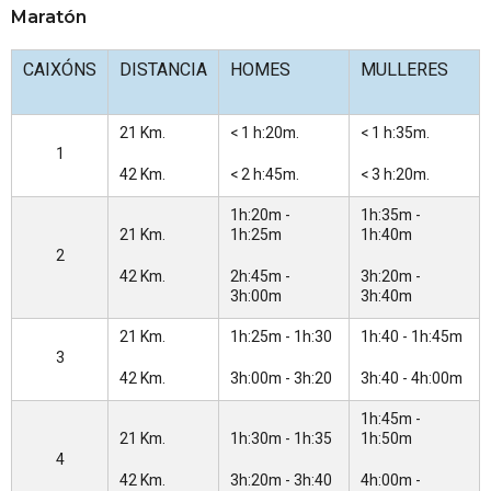
Maratón
CAIXÓNS
DISTANCIA
HOMES
MULLERES
21 Km.
< 1 h:20m.
< 1 h:35m.
1
42 Km.
< 2 h:45m.
< 3 h:20m.
1h:20m -
1h:35m -
21 Km.
1h:25m
1h:40m
2
42 Km.
2h:45m -
3h:20m -
3h:00m
3h:40m
21 Km.
1h:25m - 1h:30
1h:40 - 1h:45m
3
42 Km.
3h:00m - 3h:20
3h:40 - 4h:00m
1h:45m -
21 Km.
1h:30m - 1h:35
1h:50m
4
42 Km.
3h:20m - 3h:40
4h:00m -