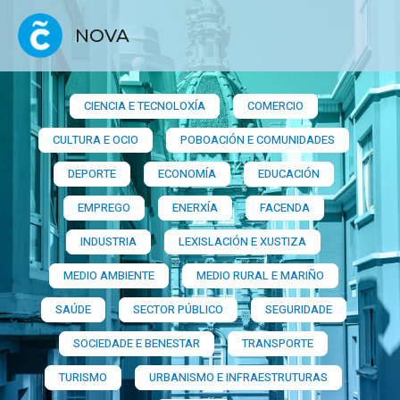
NOVA
CIENCIA E TECNOLOXÍA
COMERCIO
CULTURA E OCIO
POBOACIÓN E COMUNIDADES
DEPORTE
ECONOMÍA
EDUCACIÓN
EMPREGO
ENERXÍA
FACENDA
INDUSTRIA
LEXISLACIÓN E XUSTIZA
MEDIO AMBIENTE
MEDIO RURAL E MARIÑO
SAÚDE
SECTOR PÚBLICO
SEGURIDADE
SOCIEDADE E BENESTAR
TRANSPORTE
TURISMO
URBANISMO E INFRAESTRUTURAS