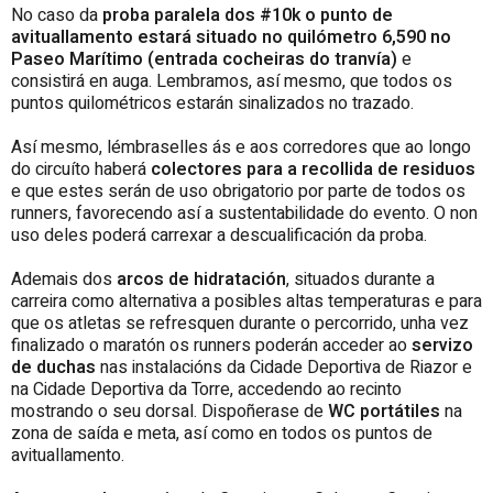
No caso da
proba paralela dos #10k o punto de
avituallamento estará situado no quilómetro 6,590 no
Paseo Marítimo (entrada cocheiras do tranvía)
e
consistirá en auga. Lembramos, así mesmo, que todos os
puntos quilométricos estarán sinalizados no trazado.
Así mesmo, lémbraselles ás e aos corredores que ao longo
do circuíto haberá
colectores para a recollida de residuos
e que estes serán de uso obrigatorio por parte de todos os
runners, favorecendo así a sustentabilidade do evento. O non
uso deles poderá carrexar a descualificación da proba.
Ademais dos
arcos de hidratación
, situados durante a
carreira como alternativa a posibles altas temperaturas e para
que os atletas se refresquen durante o percorrido, unha vez
finalizado o maratón os runners poderán acceder ao
servizo
de duchas
nas instalacións da Cidade Deportiva de Riazor e
na Cidade Deportiva da Torre, accedendo ao recinto
mostrando o seu dorsal. Dispoñerase de
WC
portátiles
na
zona de saída e meta, así como en todos os puntos de
avituallamento.