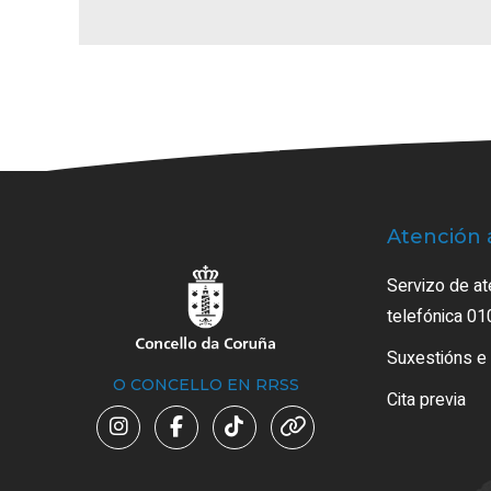
Atención 
Servizo de at
telefónica 01
Suxestións e
O CONCELLO EN RRSS
Cita previa