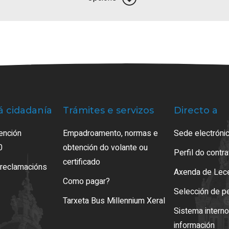
á cidadanía
Trámites e servizos
Directo a
ención
Empadroamento, normas e
Sede electrónic
0
obtención do volante ou
Perfil do contr
certificado
 reclamacións
Axenda de Lec
Como pagar?
Selección de p
Tarxeta Bus Millennium Xeral
Sistema intern
información