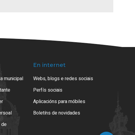
En internet
a municipal
Webs, blogs e redes sociais
atante
Perfís sociais
er
Aplicacións para móbiles
ersoal
Boletíns de novidades
o de