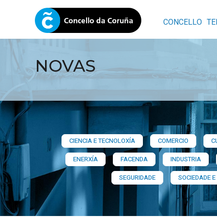
CONCELLO
TE
NOVAS
CIENCIA E TECNOLOXÍA
COMERCIO
C
ENERXÍA
FACENDA
INDUSTRIA
SEGURIDADE
SOCIEDADE E