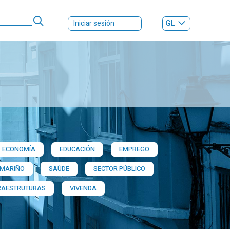
GL
Iniciar sesión
ES
|
ECONOMÍA
EDUCACIÓN
EMPREGO
 MARIÑO
SAÚDE
SECTOR PÚBLICO
RAESTRUTURAS
VIVENDA