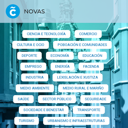
NOVAS
CIENCIA E TECNOLOXÍA
COMERCIO
CULTURA E OCIO
POBOACIÓN E COMUNIDADES
DEPORTE
ECONOMÍA
EDUCACIÓN
EMPREGO
ENERXÍA
FACENDA
INDUSTRIA
LEXISLACIÓN E XUSTIZA
MEDIO AMBIENTE
MEDIO RURAL E MARIÑO
SAÚDE
SECTOR PÚBLICO
SEGURIDADE
SOCIEDADE E BENESTAR
TRANSPORTE
TURISMO
URBANISMO E INFRAESTRUTURAS