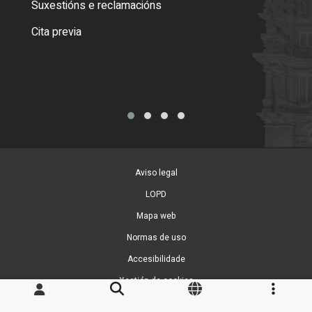
Suxestións e reclamacións
Como
Cita previa
Tarx
Aviso legal
LOPD
Mapa web
Normas de uso
Accesibilidade
Xestión de cookies