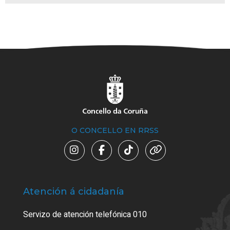
O CONCELLO EN RRSS
Atención á cidadanía
Trá
Servizo de atención telefónica 010
Empa
certi