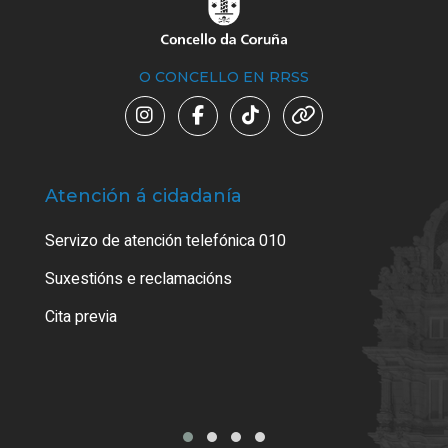
O CONCELLO EN RRSS
Atención á cidadanía
Trá
Servizo de atención telefónica 010
Empa
certi
Suxestións e reclamacións
Como
Cita previa
Tarx