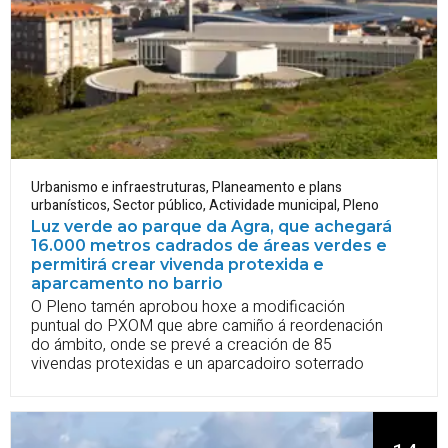
Urbanismo e infraestruturas
,
Planeamento e plans
urbanísticos
,
Sector público
,
Actividade municipal
,
Pleno
Luz verde ao parque da Agra, que achegará
16.000 metros cadrados de áreas verdes e
permitirá crear vivenda protexida e
aparcamento no barrio
O Pleno tamén aprobou hoxe a modificación
puntual do PXOM que abre camiño á reordenación
do ámbito, onde se prevé a creación de 85
vivendas protexidas e un aparcadoiro soterrado