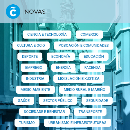
NOVAS
CIENCIA E TECNOLOXÍA
COMERCIO
CULTURA E OCIO
POBOACIÓN E COMUNIDADES
DEPORTE
ECONOMÍA
EDUCACIÓN
EMPREGO
ENERXÍA
FACENDA
INDUSTRIA
LEXISLACIÓN E XUSTIZA
MEDIO AMBIENTE
MEDIO RURAL E MARIÑO
SAÚDE
SECTOR PÚBLICO
SEGURIDADE
SOCIEDADE E BENESTAR
TRANSPORTE
TURISMO
URBANISMO E INFRAESTRUTURAS