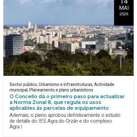
14
MAI
2026
Sector público
,
Urbanismo e infraestruturas
,
Actividade
municipal
,
Planeamento e plans urbanísticos
O Concello dá o primeiro paso para actualizar
a Norma Zonal 8, que regula os usos
aplicables ás parcelas de equipamento
Ademais, o pleno aprobou definitivamente o estudo
de detalle do IES Agra do Orzán e do complexo
Agra I