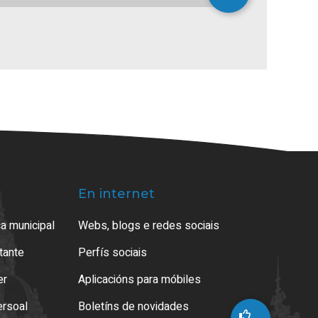
En internet
a municipal
Webs, blogs e redes sociais
atante
Perfís sociais
er
Aplicacións para móbiles
ersoal
Boletíns de novidades