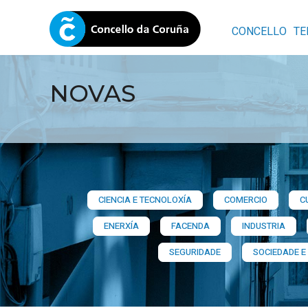
CONCELLO
TE
NOVAS
CIENCIA E TECNOLOXÍA
COMERCIO
C
ENERXÍA
FACENDA
INDUSTRIA
SEGURIDADE
SOCIEDADE E