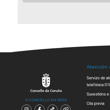
Atención 
Servizo de at
telefónica 01
Suxestións e
O CONCELLO EN RRSS
Cita previa