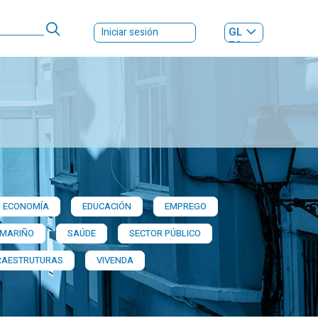
GL
Iniciar sesión
ES
|
ECONOMÍA
EDUCACIÓN
EMPREGO
 MARIÑO
SAÚDE
SECTOR PÚBLICO
RAESTRUTURAS
VIVENDA