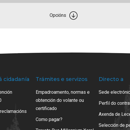
Opcións
á cidadanía
Trámites e servizos
Directo a
ención
Empadroamento, normas e
Sede electrónic
0
obtención do volante ou
Perfil do contr
certificado
 reclamacións
Axenda de Lec
Como pagar?
Selección de p