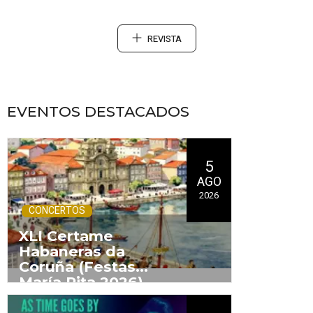
REVISTA
EVENTOS DESTACADOS
5
AGO
2026
CONCERTOS
XLI Certame
Habaneras da
Coruña (Festas
María
Pita
2026)
.