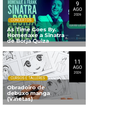
9
AGO
2026
CONCERTOS
As Time Goes By.
Homenaxe a Sinatra
de Borja Quiza
.
11
AGO
2026
CURSOS E TALLERES
Obradoiro de
debuxo manga
(Viñetas)
.