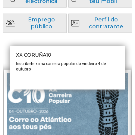
electrónica
teu móbil
Emprego
Perfil do
público
contratante
XX CORUÑA10
Inscríbete xa na carreira popular do vindeiro 4 de
outubro