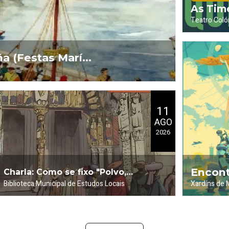
As Tim
Teatro Coló
.
Sinatra
a (Festas María
11
AGO
2026
Encont
Charla: Como se fixo "Polvo,
Biblioteca Municipal de Estudos Locais
Xardíns de
.
.
Carpa na Rú
(Viñet
barro y fe" (Viñetas)