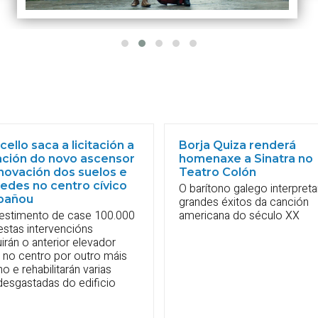
ello saca a licitación a
Borja Quiza renderá
lación do novo ascensor
homenaxe a Sinatra no
novación dos suelos e
Teatro Colón
edes no centro cívico
O barítono galego interpreta
bañou
grandes éxitos da canción
vestimento de case 100.000
americana do século XX
estas intervencións
uirán o anterior elevador
 no centro por outro máis
 e rehabilitarán varias
desgastadas do edificio