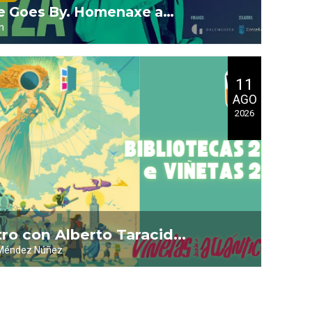
e Goes By. Homenaxe a
n
 de Borja Quiza
11
AGO
2026
ro con Alberto Taracido
 Méndez Núñez
a da Banda Deseñada
as)