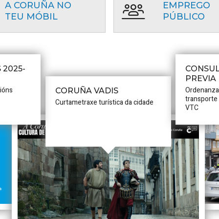
A CORUÑA NO
EMPREGO
TEU MÓBIL
PÚBLICO
 2025-
CONSUL
PREVIA
cións
Ordenanza
CORUÑA VADIS
transporte
Curtametraxe turística da cidade
VTC