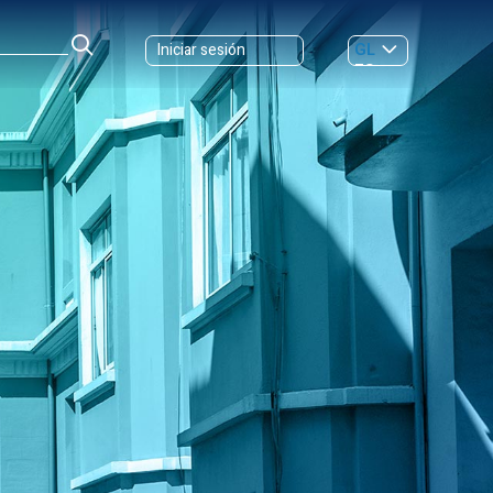
GL
Iniciar sesión
ES
|