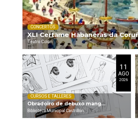
CONCERTOS
XLI Certame Habaneras da Coruñ
Teatro Colón
.
Pita
2026)
11
AGO
2026
CURSOS E TALLERES
Obradoiro de debuxo manga
Biblioteca Municipal Castrillón
.
(Viñetas)