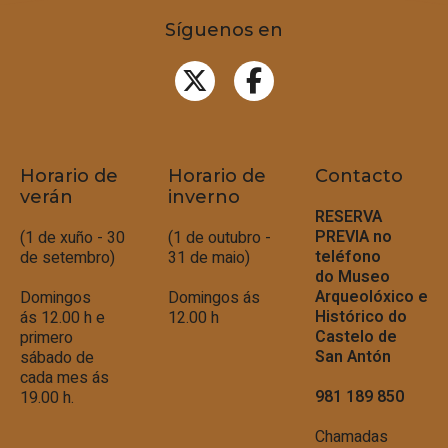
Síguenos en
Horario de
Horario de
Contacto
verán
inverno
RESERVA
PREVIA no
(1 de xuño - 30
(1 de outubro -
teléfono
de setembro)
31 de maio)
do
Museo
Arqueolóxico e
Domingos
Domingos ás
Histórico do
ás 12.00 h e
12.00 h
Castelo de
primero
San Antón
sábado de
cada mes ás
981 189 850
19.00 h.
Chamadas