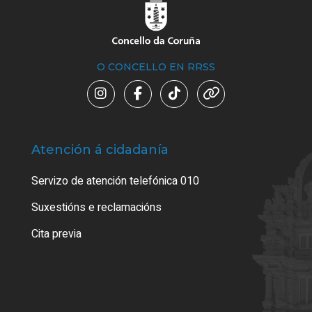
O CONCELLO EN RRSS
Atención á cidadanía
Trá
Servizo de atención telefónica 010
Empa
certi
Suxestións e reclamacións
Como
Cita previa
Tarx