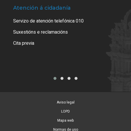
Atención á cidadanía
Trá
Servizo de atención telefónica 010
Empa
certi
Suxestións e reclamacións
Como
Cita previa
Tarx
Aviso legal
LOPD
Mapa web
Normas de uso