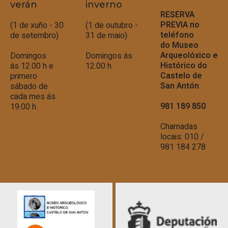
verán
inverno
RESERVA
PREVIA no
(1 de xuño - 30
(1 de outubro -
teléfono
de setembro)
31 de maio)
do
Museo
Arqueolóxico e
Domingos
Domingos ás
Histórico do
ás 12.00 h e
12.00 h
Castelo de
primero
San Antón
sábado de
cada mes ás
981 189 850
19.00 h.
Chamadas
locais: 010 /
981 184 278