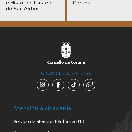
e Histórico Castelo
Coruña
de San Antón
O CONCELLO EN RRSS
Atención á cidadanía
Trá
Servizo de atención telefónica 010
Empa
certi