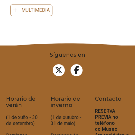
MULTIMEDIA
Síguenos en
Horario de
Horario de
Contacto
verán
inverno
RESERVA
PREVIA no
(1 de xuño - 30
(1 de outubro -
teléfono
de setembro)
31 de maio)
do
Museo