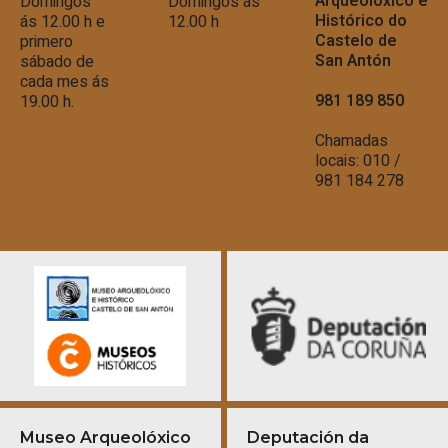
Arqueolóxico e
Domingos
Domingos ás
Histórico do
ás 12.00 h e
12.00 h
Castelo de
primero
San Antón
sábado de
cada mes ás
981 189 850
19.00 h.
Chamadas
locais: 010 /
981 184 278
Museo Arqueolóxico
Deputación da