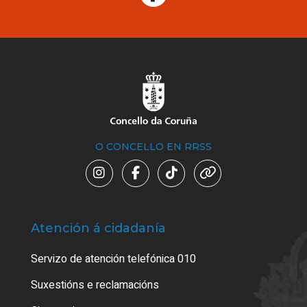
O CONCELLO EN RRSS
Atención á cidadanía
Trá
Servizo de atención telefónica 010
Empa
certi
Suxestións e reclamacións
Como