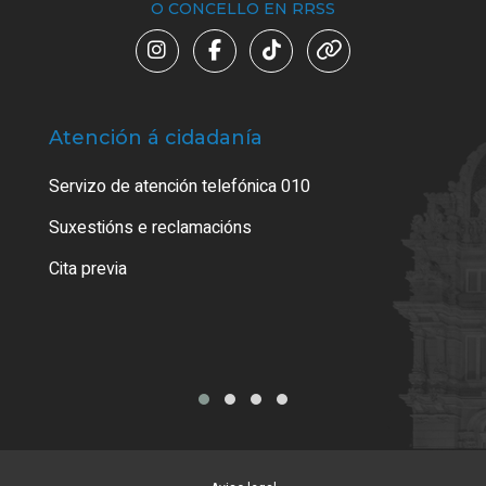
O CONCELLO EN RRSS
Atención á cidadanía
Trá
Servizo de atención telefónica 010
Empa
certi
Suxestións e reclamacións
Como
Cita previa
Tarx