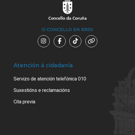
O CONCELLO EN RRSS
Atención á cidadanía
Trá
Servizo de atención telefónica 010
Empa
certi
Suxestións e reclamacións
Como
Cita previa
Tarx