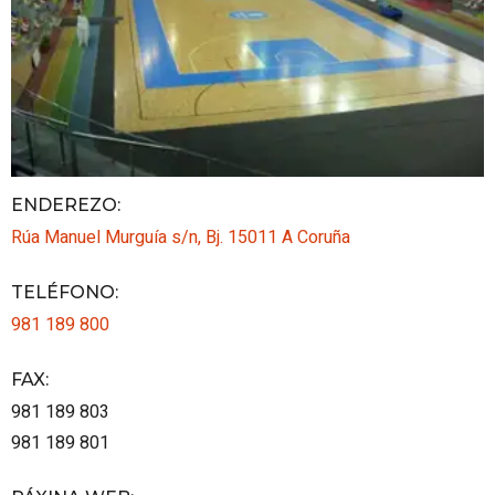
ENDEREZO:
Rúa Manuel Murguía s/n, Bj.
15011
A Coruña
TELÉFONO
:
981 189 800
FAX
:
981 189 803
981 189 801