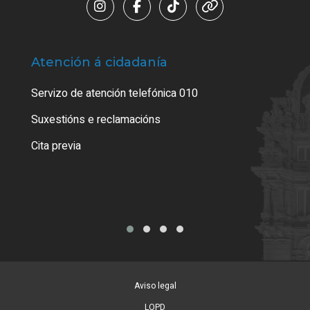
Atención á cidadanía
Trá
Servizo de atención telefónica 010
Empa
certi
Suxestións e reclamacións
Como
Cita previa
Tarx
Aviso legal
LOPD