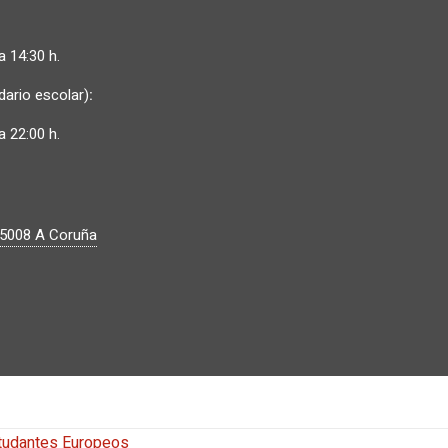
a 14:30 h.
dario escolar)
:
a 22:00 h.
5008
A Coruña
studantes Europeos