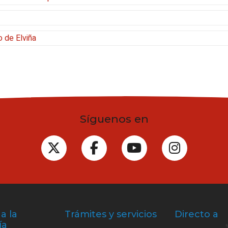
o de Elviña
Síguenos en
a la
Trámites y servicios
Directo a
ía