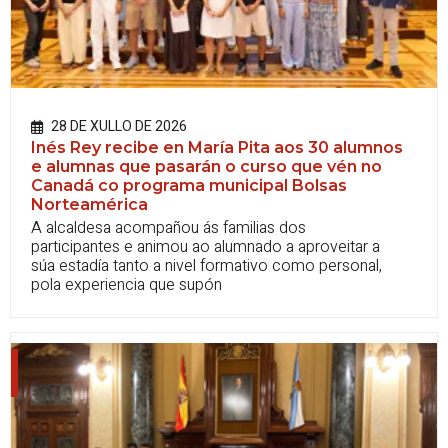
28 DE XULLO DE 2026
Inés Rey recibe en María Pita aos 30 alumnos
e alumnas que pasarán o curso que vén no
Canadá co programa municipal Bolsas
Norteamérica
A alcaldesa acompañou ás familias dos
participantes e animou ao alumnado a aproveitar a
súa estadía tanto a nivel formativo como personal,
pola experiencia que supón