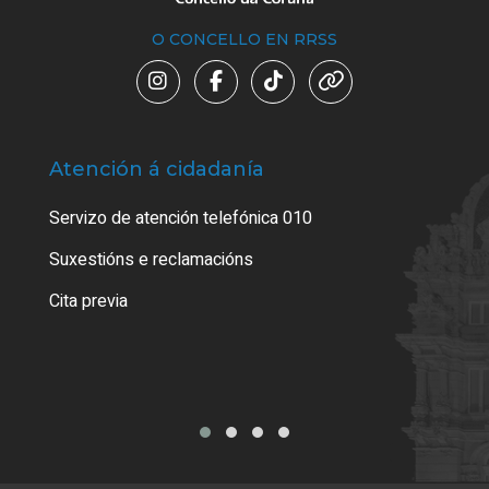
O CONCELLO EN RRSS
Atención á cidadanía
Trá
Servizo de atención telefónica 010
Empa
certi
Suxestións e reclamacións
Como
Cita previa
Tarx