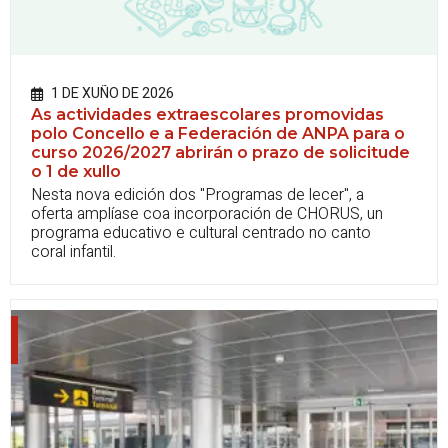
1 DE XUÑO DE 2026
As actividades extraescolares promovidas
polo Concello e a Federación de ANPA para o
curso 2026/2027 abrirán o prazo de solicitude
o 1 de xullo
Nesta nova edición dos "
Programas de lecer
", a
oferta amplíase coa incorporación de CHORUS, un
programa educativo e cultural centrado no canto
coral infantil.