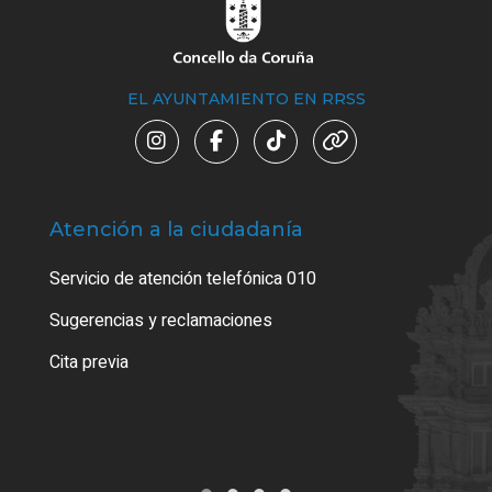
EL AYUNTAMIENTO EN RRSS
Atención a la ciudadanía
Trá
Servicio de atención telefónica 010
Empa
o cer
Sugerencias y reclamaciones
Como
Cita previa
Tarj