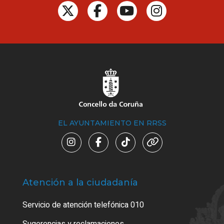
EL AYUNTAMIENTO EN RRSS
Atención a la ciudadanía
Trá
Servicio de atención telefónica 010
Empa
o cer
Sugerencias y reclamaciones