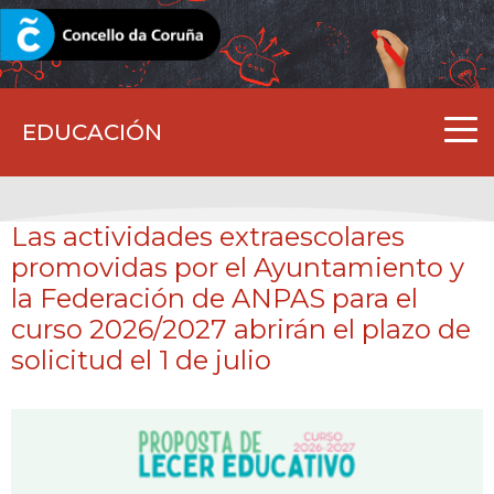
CORUNA.GAL
EDUCACIÓN
Las actividades extraescolares
promovidas por el Ayuntamiento y
la Federación de ANPAS para el
curso 2026/2027 abrirán el plazo de
solicitud el 1 de julio