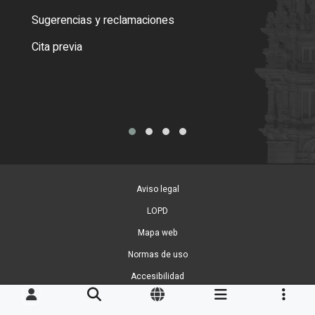
o cer
Sugerencias y reclamaciones
Como
Cita previa
Tarj
Aviso legal
LOPD
Mapa web
Normas de uso
Accesibilidad
Gestion de Cookies