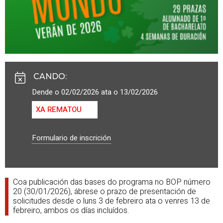
CANDO
:
Dende o 02/02/2026 ata o 13/02/2026
XA REMATOU
Formulario de inscrición
Coa publicación das bases do programa no BOP número
20 (30/01/2026), ábrese o prazo de presentación de
solicitudes desde o luns 3 de febreiro ata o venres 13 de
febreiro, ambos os días incluídos.