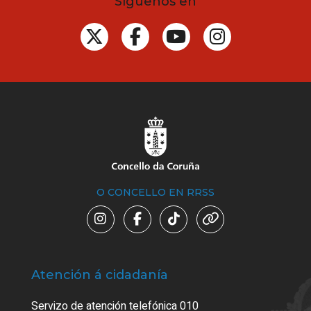
Síguenos en
O CONCELLO EN RRSS
Atención á cidadanía
Trá
Servizo de atención telefónica 010
Empa