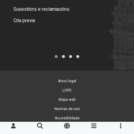
certi
Suxestións e reclamacións
Como
Cita previa
Tarx
Aviso legal
LOPD
Mapa web
Normas de uso
Accesibilidade
Xestión de cookies