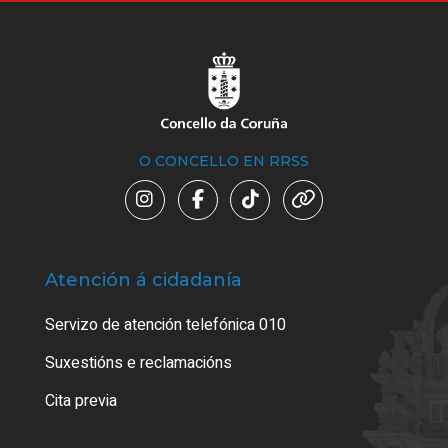
O CONCELLO EN RRSS
Atención á cidadanía
Trá
Servizo de atención telefónica 010
Empa
certi
Suxestións e reclamacións
Como
Cita previa
Tarx