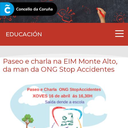
CORUNA.GAL
EDUCACIÓN
Paseo e charla na EIM Monte Alto,
da man da ONG Stop Accidentes