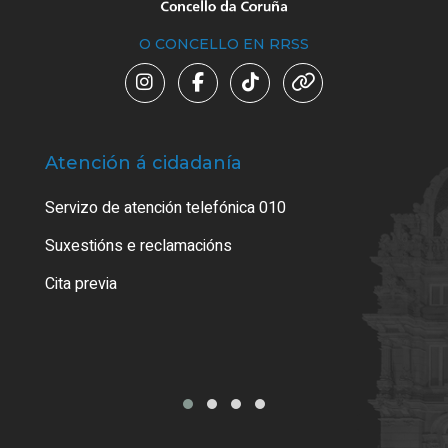
O CONCELLO EN RRSS
Atención á cidadanía
Trá
Servizo de atención telefónica 010
Empa
certi
Suxestións e reclamacións
Como
Cita previa
Tarx